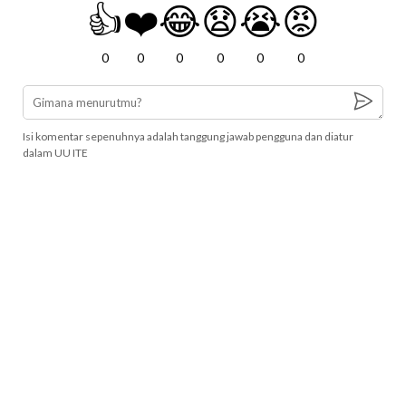
👍
❤️
😂
😧
😭
😡
0
0
0
0
0
0
Isi komentar sepenuhnya adalah tanggung jawab pengguna dan diatur
dalam UU ITE