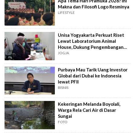
Apa Tema Hari Pramuka 2026? Ini
Makna dan Filosofi Logo Resminya
LIFESTYLE
Unisa Yogyakarta Perkuat Riset
Lewat Laboratorium Animal
House, Dukung Pengembangan
Kandidat Obat
JOGJA
Purbaya Mau Tarik Uang Investor
Global dari Dubai ke Indonesia
lewat PFII
BISNIS
Kekeringan Melanda Boyolali,
Warga Rela Cari Air di Dasar
Sungai
FOTO