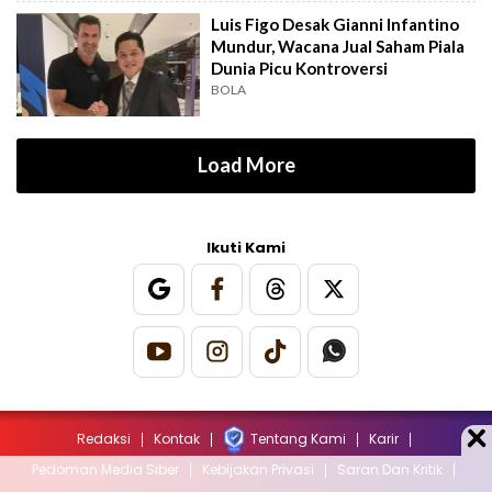
Luis Figo Desak Gianni Infantino
Mundur, Wacana Jual Saham Piala
Dunia Picu Kontroversi
BOLA
Load More
Ikuti Kami
Redaksi
Kontak
Tentang Kami
Karir
Pedoman Media Siber
Kebijakan Privasi
Saran Dan Kritik