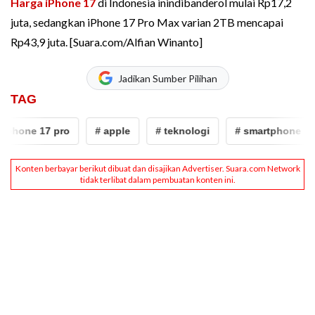
Harga iPhone 17
di Indonesia inindibanderol mulai Rp17,2
juta, sedangkan iPhone 17 Pro Max varian 2TB mencapai
Rp43,9 juta. [Suara.com/Alfian Winanto]
Jadikan Sumber Pilihan
TAG
 17 pro
# apple
# teknologi
# smartphone
# hp