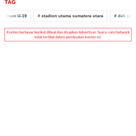
TAG
-19
# stadion utama sumatera utara
# deli serdang
#