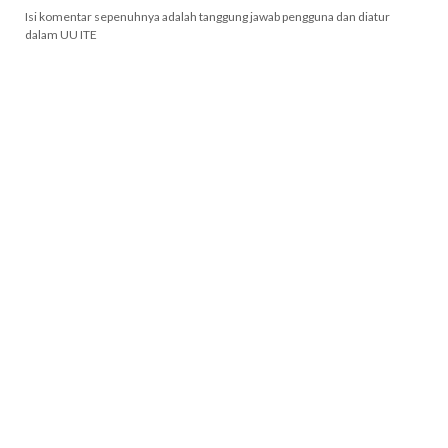
Isi komentar sepenuhnya adalah tanggung jawab pengguna dan diatur
dalam UU ITE