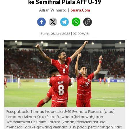
ke Semifinal Piala AFF U-19
Alfian Winanto
Suara.Com
Senin, 08 Juni 2026 | 07:00 WIB
Pesepak bola Timnas Indonesia U-19 Evandra Florasta (atas)
bersama Arkhan Kaka Putra Purwanto (kiri bawah) dan
Welberlieskott De Halim Jardim (kanan) berselebrasi usai
mencetak gol ke gawang Vietnam U-19 pada pertandingan Piala