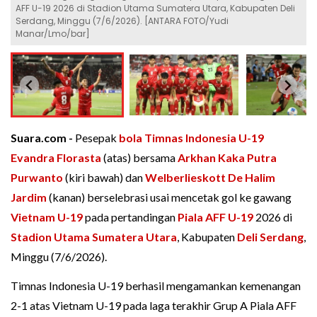
AFF U-19 2026 di Stadion Utama Sumatera Utara, Kabupaten Deli
Serdang, Minggu (7/6/2026). [ANTARA FOTO/Yudi
Manar/Lmo/bar]
Suara.com -
Pesepak
bola
Timnas Indonesia U-19
Evandra Florasta
(atas) bersama
Arkhan Kaka Putra
Purwanto
(kiri bawah) dan
Welberlieskott De Halim
Jardim
(kanan) berselebrasi usai mencetak gol ke gawang
Vietnam U-19
pada pertandingan
Piala AFF U-19
2026 di
Stadion Utama Sumatera Utara
, Kabupaten
Deli Serdang
,
Minggu (7/6/2026).
Timnas Indonesia U-19 berhasil mengamankan kemenangan
2-1 atas Vietnam U-19 pada laga terakhir Grup A Piala AFF