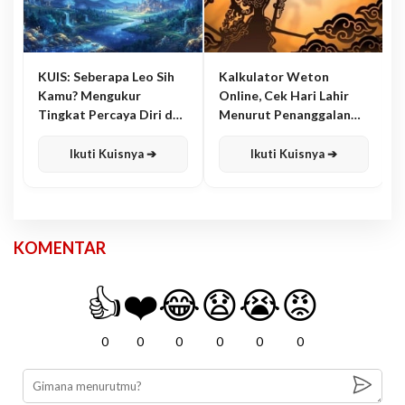
KUIS: Seberapa Leo Sih
Kalkulator Weton
Kamu? Mengukur
Online, Cek Hari Lahir
Tingkat Percaya Diri dan
Menurut Penanggalan
Karisma
Jawa
Ikuti Kuisnya ➔
Ikuti Kuisnya ➔
KOMENTAR
👍
❤️
😂
😧
😭
😡
0
0
0
0
0
0