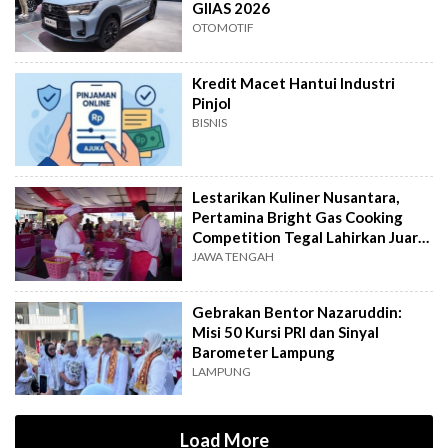
GIIAS 2026
OTOMOTIF
Kredit Macet Hantui Industri
Pinjol
BISNIS
Lestarikan Kuliner Nusantara,
Pertamina Bright Gas Cooking
Competition Tegal Lahirkan Juara
Baru
JAWA TENGAH
Gebrakan Bentor Nazaruddin:
Misi 50 Kursi PRI dan Sinyal
Barometer Lampung
LAMPUNG
Load More