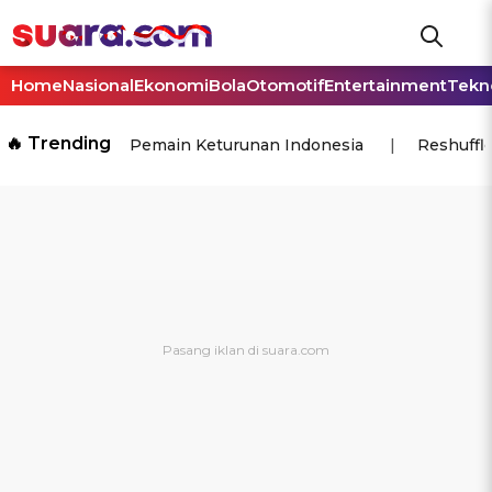
Home
Nasional
Ekonomi
Bola
Otomotif
Entertainment
Tekn
🔥 Trending
Pemain Keturunan Indonesia
Reshuffl