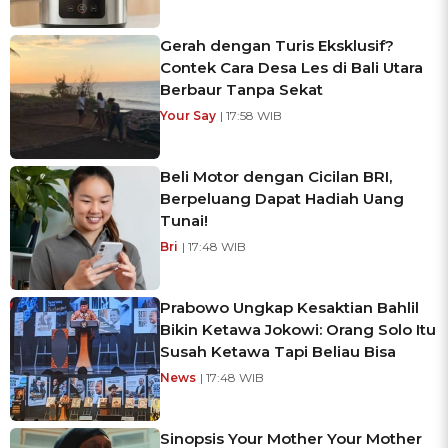
Gerah dengan Turis Eksklusif?
Contek Cara Desa Les di Bali Utara
Berbaur Tanpa Sekat
Your Say
| 17:58 WIB
Beli Motor dengan Cicilan BRI,
Berpeluang Dapat Hadiah Uang
Tunai!
Bri
| 17:48 WIB
Prabowo Ungkap Kesaktian Bahlil
Bikin Ketawa Jokowi: Orang Solo Itu
Susah Ketawa Tapi Beliau Bisa
News
| 17:48 WIB
Sinopsis Your Mother Your Mother