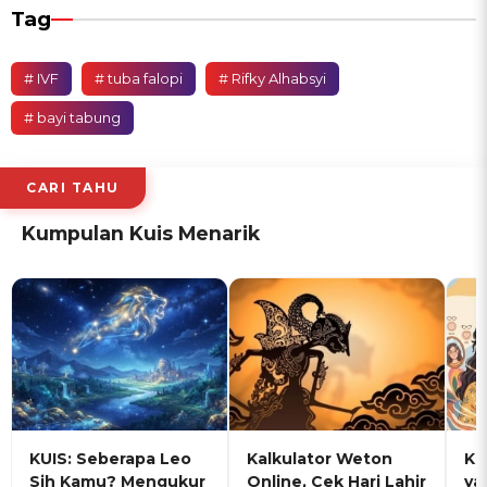
Tag
# IVF
# tuba falopi
# Rifky Alhabsyi
# bayi tabung
CARI TAHU
Kumpulan Kuis Menarik
KUIS: Seberapa Leo
Kalkulator Weton
KU
Sih Kamu? Mengukur
Online, Cek Hari Lahir
ya