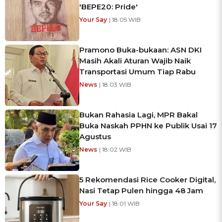
'BEPE20: Pride'
Your Say
| 18:05 WIB
Pramono Buka-bukaan: ASN DKI
Masih Akali Aturan Wajib Naik
Transportasi Umum Tiap Rabu
News
| 18:03 WIB
Bukan Rahasia Lagi, MPR Bakal
Buka Naskah PPHN ke Publik Usai 17
Agustus
News
| 18:02 WIB
5 Rekomendasi Rice Cooker Digital,
Nasi Tetap Pulen hingga 48 Jam
Your Say
| 18:01 WIB