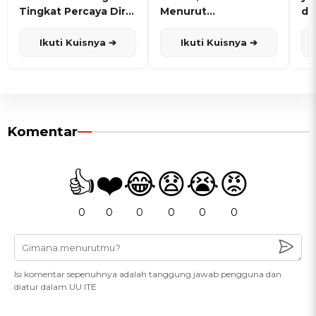
Tingkat Percaya Diri
Menurut
de
dan Karisma
Penanggalan Jawa
Ikuti Kuisnya ➔
Ikuti Kuisnya ➔
Komentar
👍
❤️
😂
😧
😭
😡
0
0
0
0
0
0
Isi komentar sepenuhnya adalah tanggung jawab pengguna dan
diatur dalam UU ITE