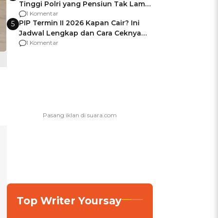
Tinggi Polri yang Pensiun Tak Lama
Usai Jadi Brigjen
1 Komentar
PIP Termin II 2026 Kapan Cair? Ini
5
Jadwal Lengkap dan Cara Ceknya
agar Dana Tidak Hangus!
1 Komentar
Top Writer Yoursay