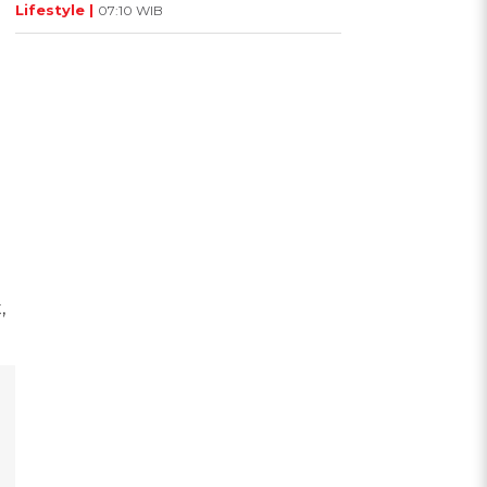
Lifestyle |
07:10 WIB
,