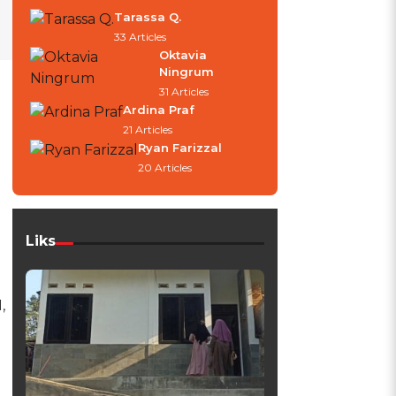
Tarassa Q.
33 Articles
Oktavia
Ningrum
31 Articles
Ardina Praf
21 Articles
Ryan Farizzal
20 Articles
Liks
,