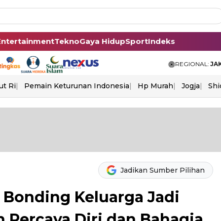
Entertainment
Tekno
Gaya Hidup
Sport
Indeks
REGIONAL:
JA
ut Ri
Pemain Keturunan Indonesia
Hp Murah
Jogja
Shi
Jadikan Sumber Pilihan
 Bonding Keluarga Jadi
Percaya Diri dan Bahagia