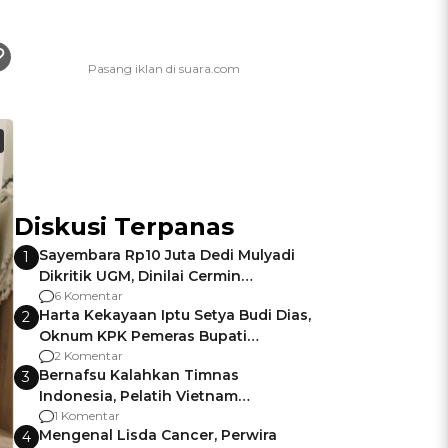
Diskusi Terpanas
Sayembara Rp10 Juta Dedi Mulyadi
1
Dikritik UGM, Dinilai Cermin
Gagalnya Negara Jamin Keamanan
6 Komentar
Harta Kekayaan Iptu Setya Budi Dias,
2
Oknum KPK Pemeras Bupati
Pemalang
2 Komentar
Bernafsu Kalahkan Timnas
3
Indonesia, Pelatih Vietnam
Berencana Pakai Jimat di Pakansari
1 Komentar
Mengenal Lisda Cancer, Perwira
4