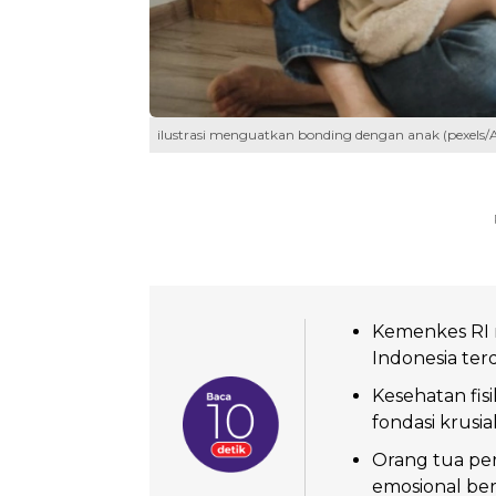
ilustrasi menguatkan bonding dengan anak (pexels/A
Kemenkes RI m
Indonesia ter
Kesehatan fis
fondasi krusi
Orang tua pe
emosional ber