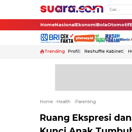
Home
Nasional
Ekonomi
Bola
Otomotif
Trending
Profil
Reshuffle Kabinet
H
Home
Health
Parenting
Ruang Ekspresi dan
Kunci Anak Tumbuh 