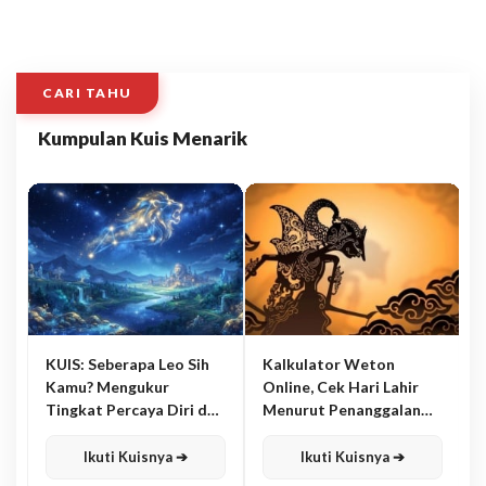
CARI TAHU
Kumpulan Kuis Menarik
KUIS: Seberapa Leo Sih
Kalkulator Weton
Kamu? Mengukur
Online, Cek Hari Lahir
Tingkat Percaya Diri dan
Menurut Penanggalan
Karisma
Jawa
Ikuti Kuisnya ➔
Ikuti Kuisnya ➔