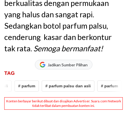
berkualitas dengan permukaan
yang halus dan sangat rapi.
Sedangkan botol parfum palsu,
cenderung kasar dan berkontur
tak rata.
Semoga bermanfaat!
Jadikan Sumber Pilihan
TAG
li
# parfum
# parfum palsu dan asli
# parfum