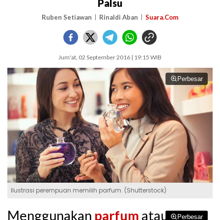
Palsu
Ruben Setiawan
Rinaldi Aban
Suara.Com
Jum'at, 02 September 2016 | 19:15 WIB
Perbesar
Ilustrasi perempuan memilih parfum. (Shutterstock)
Menggunakan
parfum
atau
Perbesar
Perbesar
Perbesar
Perbesar
Perbesar
Perbesar
Perbesar
Perbesar
Perbesar