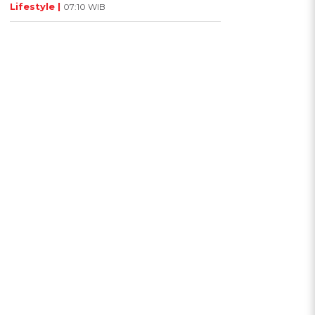
Lifestyle |
07:10 WIB