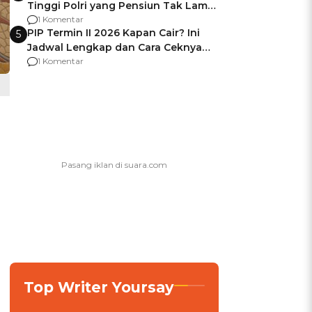
Tinggi Polri yang Pensiun Tak Lama
Usai Jadi Brigjen
1 Komentar
PIP Termin II 2026 Kapan Cair? Ini
5
Jadwal Lengkap dan Cara Ceknya
agar Dana Tidak Hangus!
1 Komentar
Top Writer Yoursay