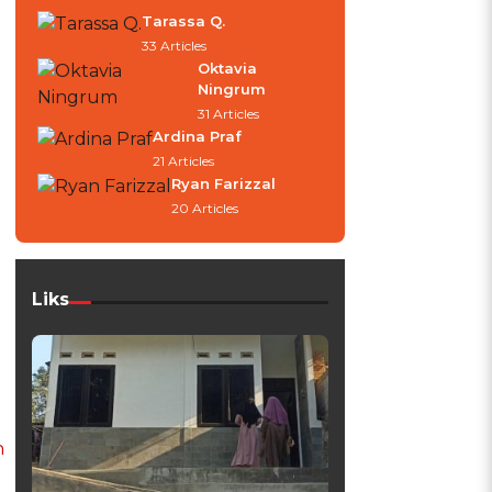
Tarassa Q.
33 Articles
Oktavia
Ningrum
31 Articles
Ardina Praf
21 Articles
Ryan Farizzal
20 Articles
Liks
h