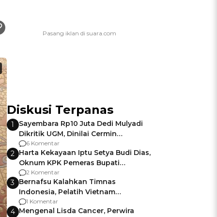
Diskusi Terpanas
Sayembara Rp10 Juta Dedi Mulyadi
1
Dikritik UGM, Dinilai Cermin
Gagalnya Negara Jamin Keamanan
6 Komentar
Harta Kekayaan Iptu Setya Budi Dias,
2
Oknum KPK Pemeras Bupati
Pemalang
2 Komentar
Bernafsu Kalahkan Timnas
3
Indonesia, Pelatih Vietnam
Berencana Pakai Jimat di Pakansari
1 Komentar
Mengenal Lisda Cancer, Perwira
4