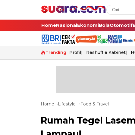
Home
Nasional
Ekonomi
Bola
Otomotif
Trending
Profil
Reshuffle Kabinet
H
Home
Lifestyle
Food & Travel
Rumah Tegel Lasem,
Lampau!