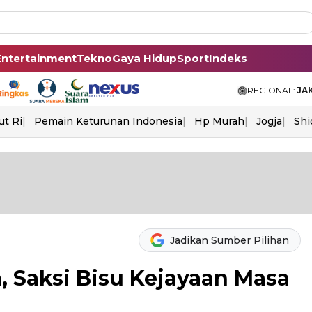
Entertainment
Tekno
Gaya Hidup
Sport
Indeks
REGIONAL:
JA
ut Ri
Pemain Keturunan Indonesia
Hp Murah
Jogja
Shi
Jadikan Sumber Pilihan
 Saksi Bisu Kejayaan Masa