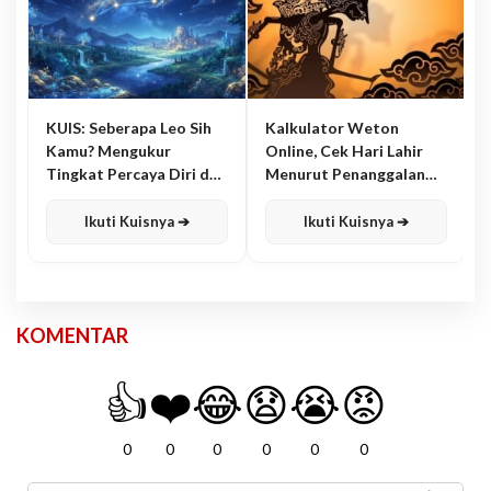
KUIS: Seberapa Leo Sih
Kalkulator Weton
Kamu? Mengukur
Online, Cek Hari Lahir
Tingkat Percaya Diri dan
Menurut Penanggalan
Karisma
Jawa
Ikuti Kuisnya ➔
Ikuti Kuisnya ➔
KOMENTAR
👍
❤️
😂
😧
😭
😡
0
0
0
0
0
0