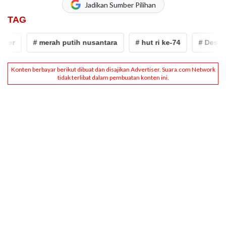
Jadikan Sumber Pilihan
TAG
ner
# merah putih nusantara
# hut ri ke-74
# Desaine