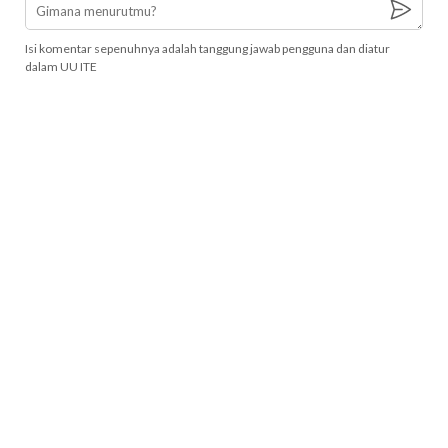
Isi komentar sepenuhnya adalah tanggung jawab pengguna dan diatur
dalam UU ITE