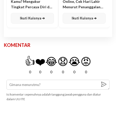
Kamu? Mengukur
Online, Cek Hari Lahir
Tingkat Percaya Diri dan
Menurut Penanggalan
Karisma
Jawa
Ikuti Kuisnya ➔
Ikuti Kuisnya ➔
KOMENTAR
👍
❤️
😂
😧
😭
😡
0
0
0
0
0
0
Isi komentar sepenuhnya adalah tanggung jawab pengguna dan diatur
dalam UU ITE