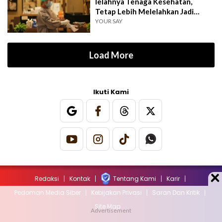
lelahnya Tenaga Kesehatan,
Tetap Lebih Melelahkan Jadi
Pasien
YOUR SAY
Load More
Ikuti Kami
Redaksi
Kontak
Tentang Kami
Karir
Pedoman Media Siber
Kebijakan Privasi
Saran Dan Kritik
Site Map