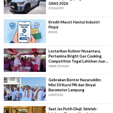
GIIAS 2026
OTOMOTIF
Kredit Macet Hantui Industri
Pinjol
BISNIS
Lestarikan Kuliner Nusantara,
Pertamina Bright Gas Cooking
Competition Tegal Lahirkan Juara
Baru
JAWA TENGAH
Gebrakan Bentor Nazaruddin:
Misi 50 Kursi PRI dan Sinyal
Barometer Lampung
LAMPUNG
Saat Jas Putih Diuji: Selelah-