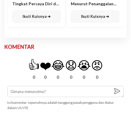
Tingkat Percaya Diri dan
Menurut Penanggalan
Karisma
Jawa
Ikuti Kuisnya ➔
Ikuti Kuisnya ➔
KOMENTAR
👍
❤️
😂
😧
😭
😡
0
0
0
0
0
0
Isi komentar sepenuhnya adalah tanggung jawab pengguna dan diatur
dalam UU ITE