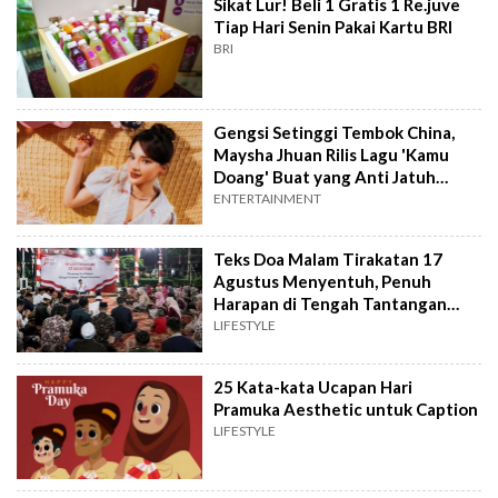
Sikat Lur! Beli 1 Gratis 1 Re.juve
Tiap Hari Senin Pakai Kartu BRI
BRI
Gengsi Setinggi Tembok China,
Maysha Jhuan Rilis Lagu 'Kamu
Doang' Buat yang Anti Jatuh
Cinta
ENTERTAINMENT
Teks Doa Malam Tirakatan 17
Agustus Menyentuh, Penuh
Harapan di Tengah Tantangan
Bangsa
LIFESTYLE
25 Kata-kata Ucapan Hari
Pramuka Aesthetic untuk Caption
LIFESTYLE