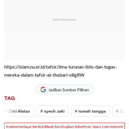
https://islam.nu.or.id/tafsir/lima-turunan-iblis-dan-tugas-
mereka-dalam-tafsir-at-thabari-o8gRW
Jadikan Sumber Pilihan
TAG
 Zaki Alatas
# syech zaki
# rumah tangga
# Jin Das