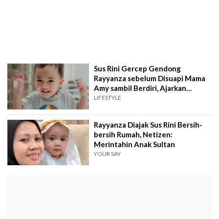
Sus Rini Gercep Gendong
Rayyanza sebelum Disuapi Mama
Amy sambil Berdiri, Ajarkan
Kedisiplinan saat Makan?
LIFESTYLE
Rayyanza Diajak Sus Rini Bersih-
bersih Rumah, Netizen:
Merintahin Anak Sultan
YOUR SAY