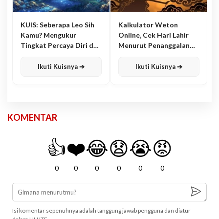
KUIS: Seberapa Leo Sih
Kalkulator Weton
Kamu? Mengukur
Online, Cek Hari Lahir
Tingkat Percaya Diri dan
Menurut Penanggalan
Karisma
Jawa
Ikuti Kuisnya ➔
Ikuti Kuisnya ➔
KOMENTAR
👍
❤️
😂
😧
😭
😡
0
0
0
0
0
0
Isi komentar sepenuhnya adalah tanggung jawab pengguna dan diatur