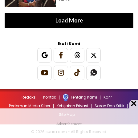
Load More
Ikuti Kami
Redaksi
Kontak
Tentang Kami
Karir
Pedoman Media Siber
Kebijakan Privasi
Saran Dan Kritik
Site Map
© 2026 suara.com - All Rights Reserved.