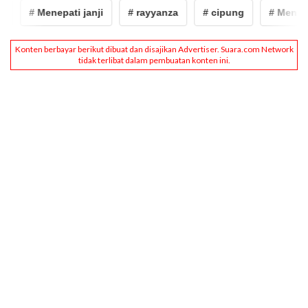
# Menepati janji
# rayyanza
# cipung
# Menepati