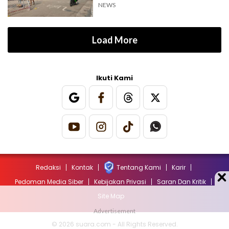
Terbengkalai
NEWS
Load More
Ikuti Kami
Redaksi
Kontak
Tentang Kami
Karir
Pedoman Media Siber
Kebijakan Privasi
Saran Dan Kritik
Site Map
© 2026 suara.com - All Rights Reserved.