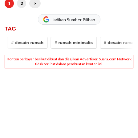
1
2
>
Jadikan Sumber Pilihan
TAG
# desain rumah
# rumah minimalis
# desain rumah