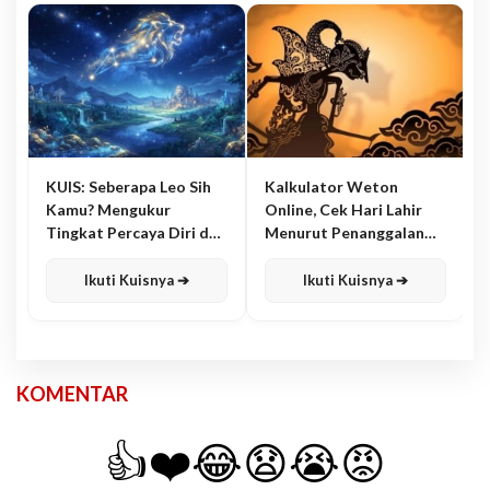
KUIS: Seberapa Leo Sih
Kalkulator Weton
Kamu? Mengukur
Online, Cek Hari Lahir
Tingkat Percaya Diri dan
Menurut Penanggalan
Karisma
Jawa
Ikuti Kuisnya ➔
Ikuti Kuisnya ➔
KOMENTAR
👍
❤️
😂
😧
😭
😡