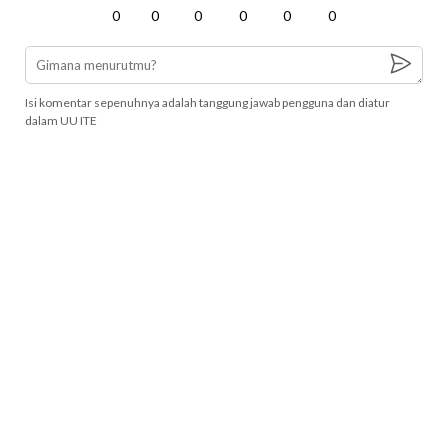
0
0
0
0
0
0
Isi komentar sepenuhnya adalah tanggung jawab pengguna dan diatur
dalam UU ITE