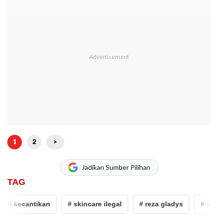
1
2
>
Jadikan Sumber Pilihan
TAG
d kecantikan
# skincare ilegal
# reza gladys
# skinc