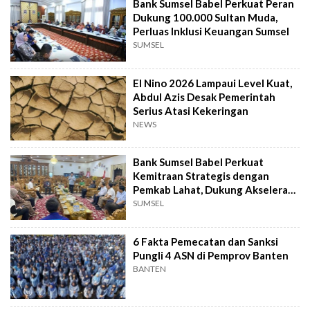
Bank Sumsel Babel Perkuat Peran
Dukung 100.000 Sultan Muda,
Perluas Inklusi Keuangan Sumsel
SUMSEL
El Nino 2026 Lampaui Level Kuat,
Abdul Azis Desak Pemerintah
Serius Atasi Kekeringan
NEWS
Bank Sumsel Babel Perkuat
Kemitraan Strategis dengan
Pemkab Lahat, Dukung Akselerasi
Ekonomi Daerah
SUMSEL
6 Fakta Pemecatan dan Sanksi
Pungli 4 ASN di Pemprov Banten
BANTEN