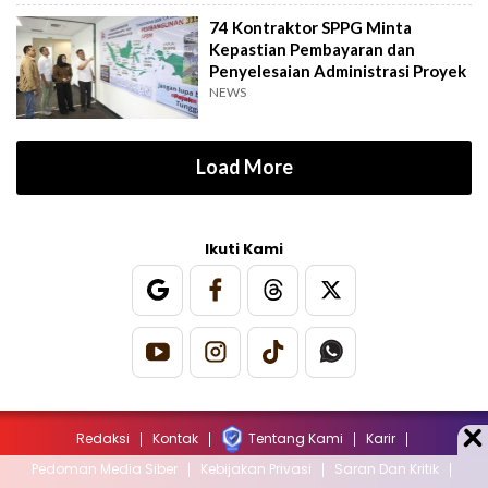
74 Kontraktor SPPG Minta
Kepastian Pembayaran dan
Penyelesaian Administrasi Proyek
NEWS
Load More
Ikuti Kami
Redaksi
Kontak
Tentang Kami
Karir
Pedoman Media Siber
Kebijakan Privasi
Saran Dan Kritik