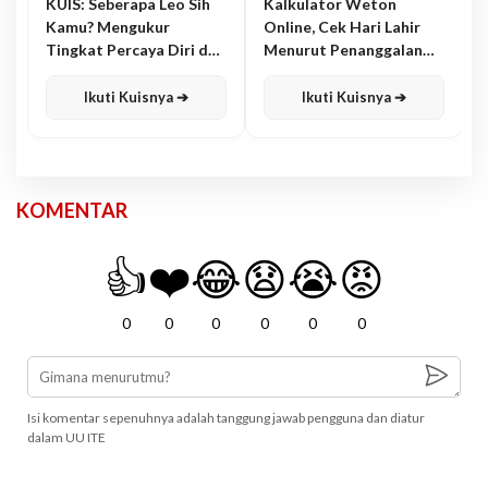
KUIS: Seberapa Leo Sih
Kalkulator Weton
Kamu? Mengukur
Online, Cek Hari Lahir
Tingkat Percaya Diri dan
Menurut Penanggalan
Karisma
Jawa
Ikuti Kuisnya ➔
Ikuti Kuisnya ➔
KOMENTAR
👍
❤️
😂
😧
😭
😡
0
0
0
0
0
0
Isi komentar sepenuhnya adalah tanggung jawab pengguna dan diatur
dalam UU ITE