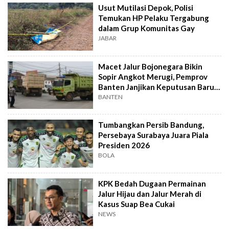
Usut Mutilasi Depok, Polisi
Temukan HP Pelaku Tergabung
dalam Grup Komunitas Gay
JABAR
Macet Jalur Bojonegara Bikin
Sopir Angkot Merugi, Pemprov
Banten Janjikan Keputusan Baru 4
Hari Lagi
BANTEN
Tumbangkan Persib Bandung,
Persebaya Surabaya Juara Piala
Presiden 2026
BOLA
KPK Bedah Dugaan Permainan
Jalur Hijau dan Jalur Merah di
Kasus Suap Bea Cukai
NEWS