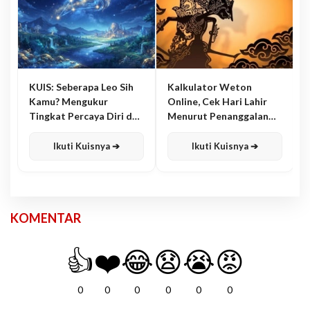
KUIS: Seberapa Leo Sih
Kalkulator Weton
Kamu? Mengukur
Online, Cek Hari Lahir
Tingkat Percaya Diri dan
Menurut Penanggalan
Karisma
Jawa
Ikuti Kuisnya ➔
Ikuti Kuisnya ➔
KOMENTAR
👍
❤️
😂
😧
😭
😡
0
0
0
0
0
0