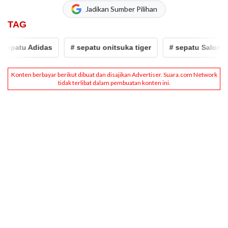
Jadikan Sumber Pilihan
TAG
 Adidas
# sepatu onitsuka tiger
# sepatu Salomon
# 