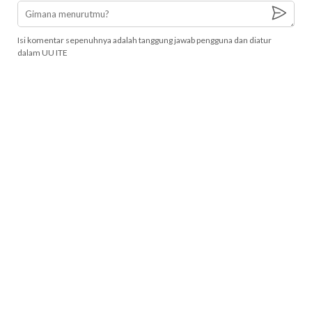
Isi komentar sepenuhnya adalah tanggung jawab pengguna dan diatur
dalam UU ITE