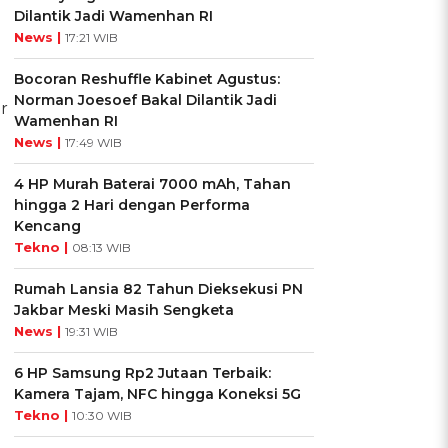
Dilantik Jadi Wamenhan RI
News |
17:21 WIB
Bocoran Reshuffle Kabinet Agustus:
Norman Joesoef Bakal Dilantik Jadi
r
Wamenhan RI
News |
17:49 WIB
4 HP Murah Baterai 7000 mAh, Tahan
hingga 2 Hari dengan Performa
Kencang
Tekno |
08:13 WIB
Rumah Lansia 82 Tahun Dieksekusi PN
Jakbar Meski Masih Sengketa
News |
19:31 WIB
6 HP Samsung Rp2 Jutaan Terbaik:
Kamera Tajam, NFC hingga Koneksi 5G
Tekno |
10:30 WIB