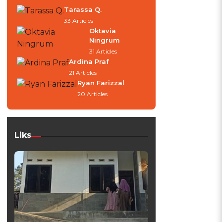
Tarassa Q.
33 Articles
Oktavia
Ningrum
31 Articles
Ardina Praf
21 Articles
Ryan Farizzal
20 Articles
Liks