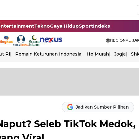
Entertainment
Tekno
Gaya Hidup
Sport
Indeks
REGIONAL:
JA
ut Ri
Pemain Keturunan Indonesia
Hp Murah
Jogja
Shi
Jadikan Sumber Pilihan
Naput? Seleb TikTok Medok,
ang Viral