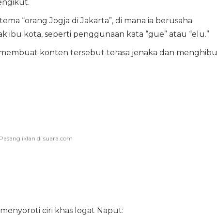
engikut.
ema “orang Jogja di Jakarta”, di mana ia berusaha
k ibu kota, seperti penggunaan kata “gue” atau “elu.”
l membuat konten tersebut terasa jenaka dan menghibu
nyoroti ciri khas logat Naput: