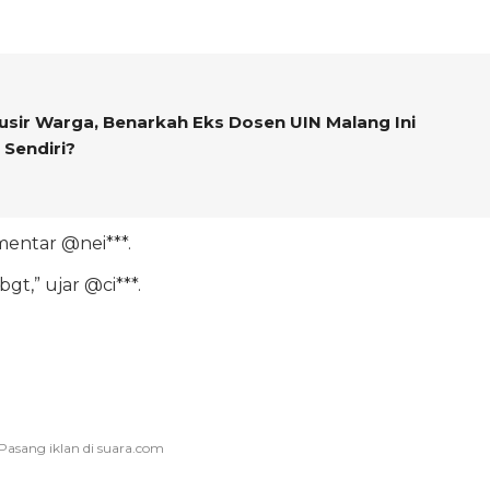
usir Warga, Benarkah Eks Dosen UIN Malang Ini
Sendiri?
entar @nei***.
t,” ujar @ci***.