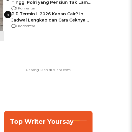
Tinggi Polri yang Pensiun Tak Lama
Usai Jadi Brigjen
1 Komentar
PIP Termin II 2026 Kapan Cair? Ini
5
Jadwal Lengkap dan Cara Ceknya
agar Dana Tidak Hangus!
1 Komentar
Top Writer Yoursay