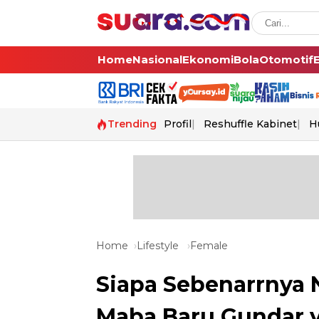
Home
Nasional
Ekonomi
Bola
Otomotif
Trending
Profil
Reshuffle Kabinet
H
Home
Lifestyle
Female
Siapa Sebenarrnya 
Maba Baru Gundar y