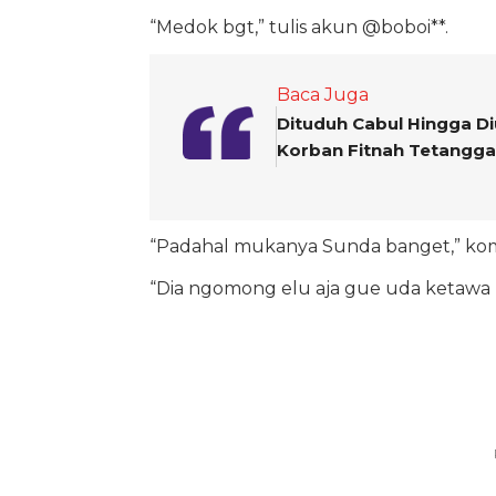
“Medok bgt,” tulis akun @boboi**.
Baca Juga
Dituduh Cabul Hingga Di
Korban Fitnah Tetangga 
“Padahal mukanya Sunda banget,” kom
“Dia ngomong elu aja gue uda ketawa bg