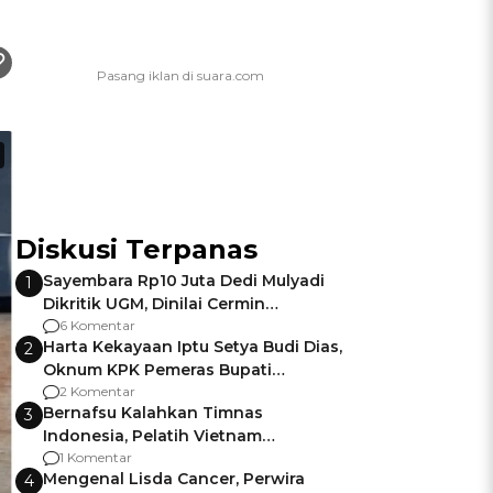
Diskusi Terpanas
Sayembara Rp10 Juta Dedi Mulyadi
1
Dikritik UGM, Dinilai Cermin
Gagalnya Negara Jamin Keamanan
6 Komentar
Harta Kekayaan Iptu Setya Budi Dias,
2
Oknum KPK Pemeras Bupati
Pemalang
2 Komentar
Bernafsu Kalahkan Timnas
3
Indonesia, Pelatih Vietnam
Berencana Pakai Jimat di Pakansari
1 Komentar
Mengenal Lisda Cancer, Perwira
4