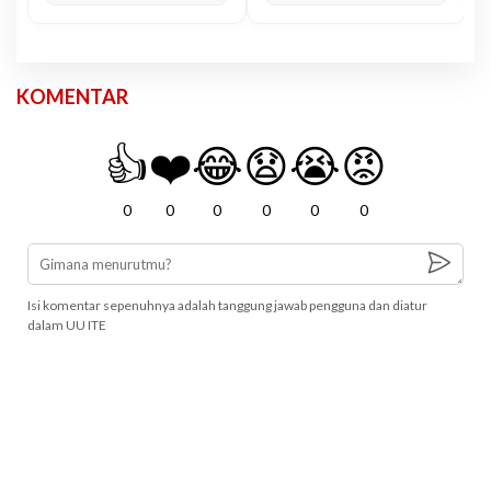
KOMENTAR
👍
❤️
😂
😧
😭
😡
0
0
0
0
0
0
Isi komentar sepenuhnya adalah tanggung jawab pengguna dan diatur
dalam UU ITE