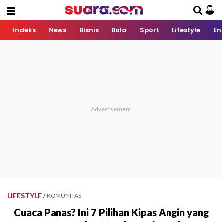
Indeks
News
Bisnis
Bola
Sport
Lifestyle
En
LIFESTYLE
/
KOMUNITAS
Cuaca Panas? Ini 7 Pilihan Kipas Angin yang