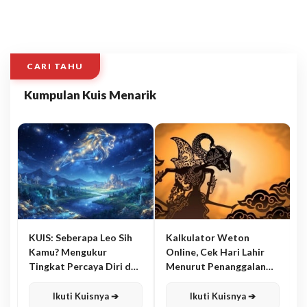
CARI TAHU
Kumpulan Kuis Menarik
KUIS: Seberapa Leo Sih
Kalkulator Weton
Kamu? Mengukur
Online, Cek Hari Lahir
Tingkat Percaya Diri dan
Menurut Penanggalan
Karisma
Jawa
Ikuti Kuisnya ➔
Ikuti Kuisnya ➔