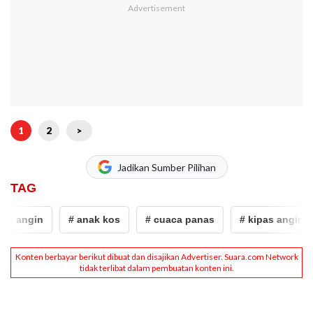
1
2
>
Jadikan Sumber Pilihan
TAG
as angin
# anak kos
# cuaca panas
# kipas angin