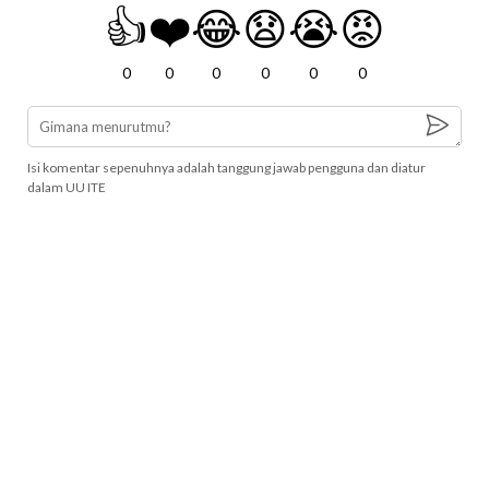
👍
❤️
😂
😧
😭
😡
0
0
0
0
0
0
Isi komentar sepenuhnya adalah tanggung jawab pengguna dan diatur
dalam UU ITE