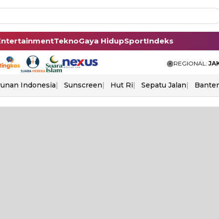
Entertainment
Tekno
Gaya Hidup
Sport
Indeks
REGIONAL:
JA
unan Indonesia
Sunscreen
Hut Ri
Sepatu Jalan
Bante