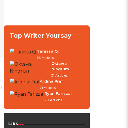
Top Writer Yoursay
Tarassa Q.
33 Articles
Oktavia
Ningrum
31 Articles
Ardina Praf
g
21 Articles
Ryan Farizzal
n
20 Articles
Liks