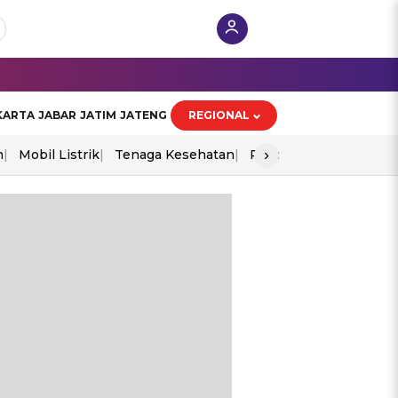
KARTA
JABAR
JATIM
JATENG
REGIONAL
›
n
Mobil Listrik
Tenaga Kesehatan
Piala Aff 2026
Ekono