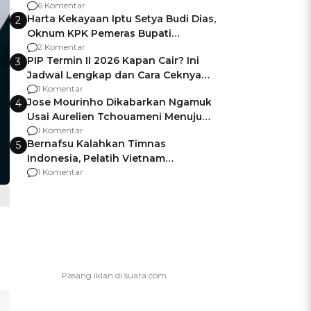
Gagalnya Negara Jamin Keamanan
6 Komentar
Harta Kekayaan Iptu Setya Budi Dias,
2
Oknum KPK Pemeras Bupati
Pemalang
2 Komentar
PIP Termin II 2026 Kapan Cair? Ini
3
Jadwal Lengkap dan Cara Ceknya
agar Dana Tidak Hangus!
1 Komentar
Jose Mourinho Dikabarkan Ngamuk
4
Usai Aurelien Tchouameni Menuju
Manchester United
1 Komentar
Bernafsu Kalahkan Timnas
5
Indonesia, Pelatih Vietnam
Berencana Pakai Jimat di Pakansari
1 Komentar