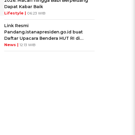
2026: Macan hingga Babi Berpeluang
Dapat Kabar Baik
Lifestyle |
06:23 WIB
Link Resmi
Pandang.istanapresiden.go.id buat
Daftar Upacara Bendera HUT RI di
Istana Negara
News |
12:13 WIB