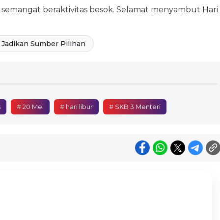
ap semangat beraktivitas besok. Selamat menyambut Hari
Jadikan Sumber Pilihan
s
# 20 Mei
# hari libur
# SKB 3 Menteri