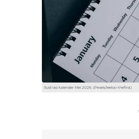
Ilustrasi kalender Mei 2026. (Pexels/leeloo-thefirst)