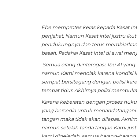
Ebe memprotes keras kepada Kasat In
penjahat, Namun Kasat intel justru ik
pendukungnya dan terus membiarkan ka
basah. Padahal Kasat Intel di awal m
Semua orang diinterogasi. Ibu AI yang 
namun Kami menolak karena kondisi ke
sempat bersitegang dengan polisi kare
tempat tidur. Akhirnya polisi membuka 
Karena keberatan dengan proses huku
yang bersedia untuk menandatangani B
tangan maka tidak akan dilepas. Akhir
namun setelah tanda tangan Kami jus
kami digeledah, semua barang-barang di