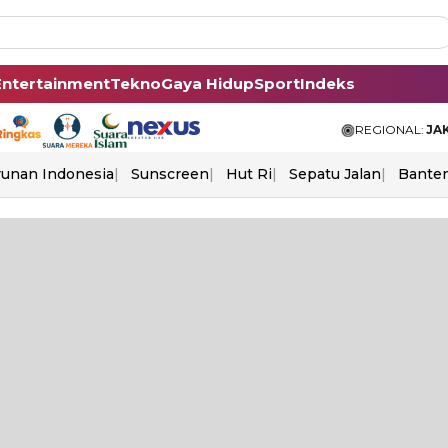
Entertainment
Tekno
Gaya Hidup
Sport
Indeks
REGIONAL:
JA
unan Indonesia
Sunscreen
Hut Ri
Sepatu Jalan
Bante