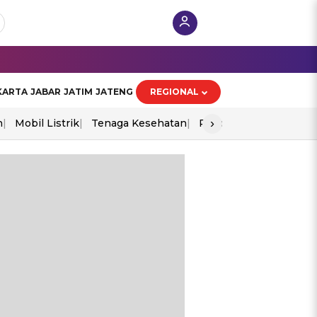
KARTA
JABAR
JATIM
JATENG
REGIONAL
›
n
Mobil Listrik
Tenaga Kesehatan
Piala Aff 2026
Ekono