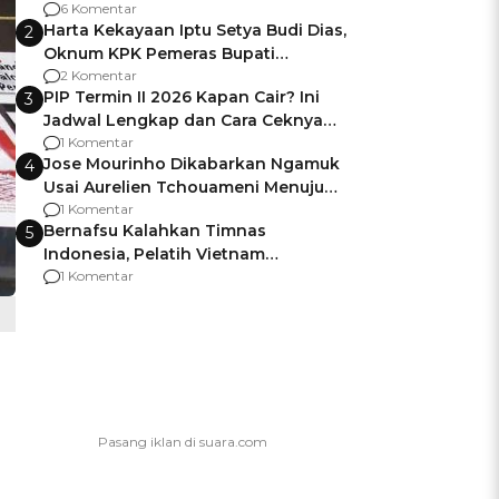
Gagalnya Negara Jamin Keamanan
6 Komentar
Harta Kekayaan Iptu Setya Budi Dias,
2
Oknum KPK Pemeras Bupati
Pemalang
2 Komentar
PIP Termin II 2026 Kapan Cair? Ini
3
Jadwal Lengkap dan Cara Ceknya
agar Dana Tidak Hangus!
1 Komentar
Jose Mourinho Dikabarkan Ngamuk
4
Usai Aurelien Tchouameni Menuju
Manchester United
1 Komentar
Bernafsu Kalahkan Timnas
5
Indonesia, Pelatih Vietnam
Berencana Pakai Jimat di Pakansari
1 Komentar