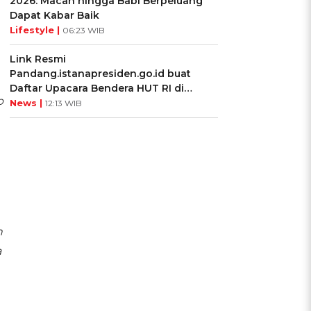
2026: Macan hingga Babi Berpeluang
Dapat Kabar Baik
Lifestyle |
06:23 WIB
Link Resmi
Pandang.istanapresiden.go.id buat
Daftar Upacara Bendera HUT RI di
p
Istana Negara
News |
12:13 WIB
n
a