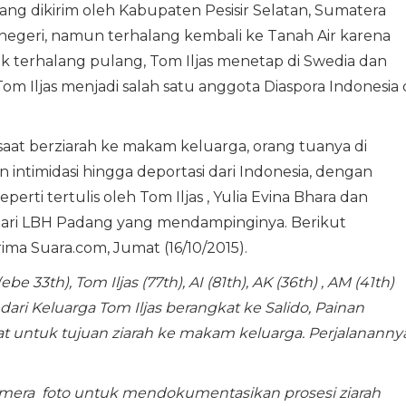
ang dikirim oleh Kabupaten Pesisir Selatan, Sumatera
 negeri, namun terhalang kembali ke Tanah Air karena
ak terhalang pulang, Tom Iljas menetap di Swedia dan
om Iljas menjadi salah satu anggota Diaspora Indonesia 
saat berziarah ke makam keluarga, orang tuanya di
intimidasi hingga deportasi dari Indonesia, dengan
eperti tertulis oleh Tom Iljas , Yulia Evina Bhara dan
dari LBH Padang yang mendampinginya. Berikut
ima Suara.com, Jumat (16/10/2015).
be 33th), Tom Iljas (77th), AI (81th), AK (36th) , AM (41th)
ri Keluarga Tom Iljas berangkat ke Salido, Painan
at untuk tujuan ziarah ke makam keluarga. Perjalananny
era foto untuk mendokumentasikan prosesi ziarah