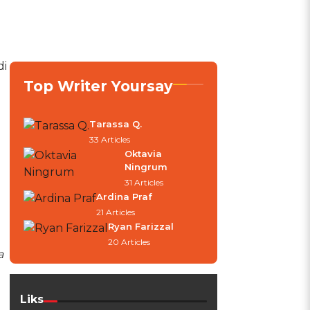
di
Top Writer Yoursay
Tarassa Q.
33 Articles
Oktavia
Ningrum
31 Articles
Ardina Praf
21 Articles
Ryan Farizzal
20 Articles
a
Liks