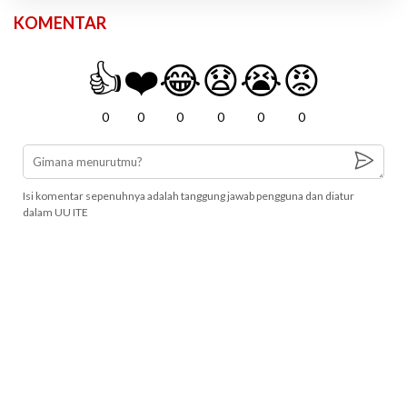
KOMENTAR
👍
❤️
😂
😧
😭
😡
0
0
0
0
0
0
Isi komentar sepenuhnya adalah tanggung jawab pengguna dan diatur
dalam UU ITE