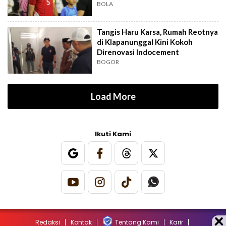
BOLA
Tangis Haru Karsa, Rumah Reotnya
di Klapanunggal Kini Kokoh
Direnovasi Indocement
BOGOR
Load More
Ikuti Kami
Redaksi
Kontak
Tentang Kami
Karir