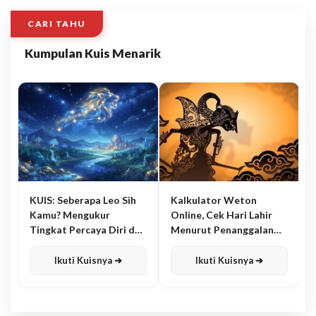
CARI TAHU
Kumpulan Kuis Menarik
KUIS: Seberapa Leo Sih
Kalkulator Weton
Kamu? Mengukur
Online, Cek Hari Lahir
Tingkat Percaya Diri dan
Menurut Penanggalan
Karisma
Jawa
Ikuti Kuisnya ➔
Ikuti Kuisnya ➔