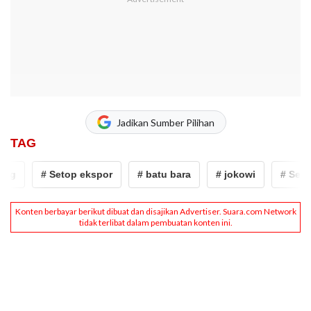
Jadikan Sumber Pilihan
TAG
g
# Setop ekspor
# batu bara
# jokowi
# Setop 