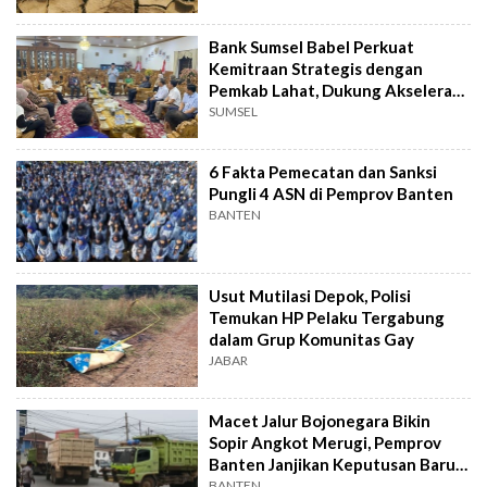
Bank Sumsel Babel Perkuat
Kemitraan Strategis dengan
Pemkab Lahat, Dukung Akselerasi
Ekonomi Daerah
SUMSEL
6 Fakta Pemecatan dan Sanksi
Pungli 4 ASN di Pemprov Banten
BANTEN
Usut Mutilasi Depok, Polisi
Temukan HP Pelaku Tergabung
dalam Grup Komunitas Gay
JABAR
Macet Jalur Bojonegara Bikin
Sopir Angkot Merugi, Pemprov
Banten Janjikan Keputusan Baru 4
Hari Lagi
BANTEN