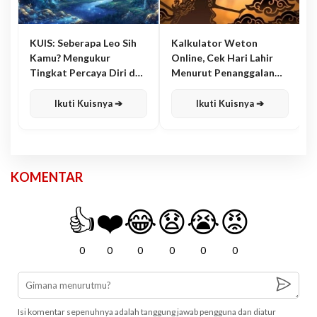
KUIS: Seberapa Leo Sih
Kalkulator Weton
Kamu? Mengukur
Online, Cek Hari Lahir
Tingkat Percaya Diri dan
Menurut Penanggalan
Karisma
Jawa
Ikuti Kuisnya ➔
Ikuti Kuisnya ➔
KOMENTAR
👍
❤️
😂
😧
😭
😡
0
0
0
0
0
0
Isi komentar sepenuhnya adalah tanggung jawab pengguna dan diatur