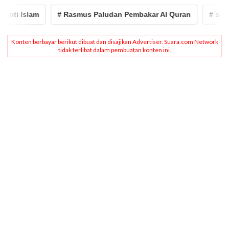
i Islam
# Rasmus Paludan Pembakar Al Quran
# swedia