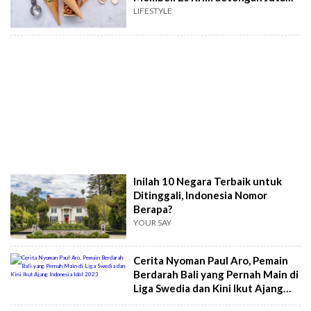
Rupiah di Swedia
LIFESTYLE
Inilah 10 Negara Terbaik untuk
Ditinggali, Indonesia Nomor
Berapa?
YOUR SAY
Cerita Nyoman Paul Aro, Pemain
Berdarah Bali yang Pernah Main di
Liga Swedia dan Kini Ikut Ajang
Indonesia Idol 2023