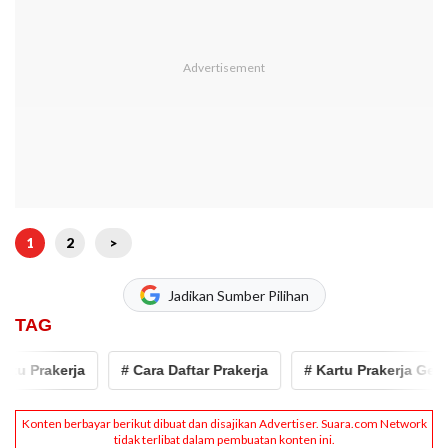
1
2
>
Jadikan Sumber Pilihan
TAG
tu Prakerja
# Cara Daftar Prakerja
# Kartu Prakerja Gelom