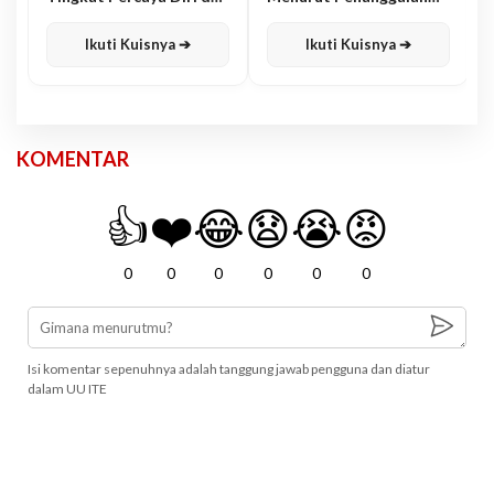
Karisma
Jawa
Ikuti Kuisnya ➔
Ikuti Kuisnya ➔
KOMENTAR
👍
❤️
😂
😧
😭
😡
0
0
0
0
0
0
Isi komentar sepenuhnya adalah tanggung jawab pengguna dan diatur
dalam UU ITE