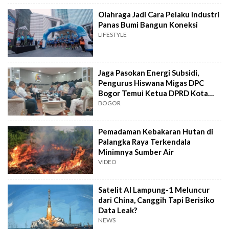
Olahraga Jadi Cara Pelaku Industri
Panas Bumi Bangun Koneksi
LIFESTYLE
Jaga Pasokan Energi Subsidi,
Pengurus Hiswana Migas DPC
Bogor Temui Ketua DPRD Kota
Bogor
BOGOR
Pemadaman Kebakaran Hutan di
Palangka Raya Terkendala
Minimnya Sumber Air
VIDEO
Satelit AI Lampung-1 Meluncur
dari China, Canggih Tapi Berisiko
Data Leak?
NEWS