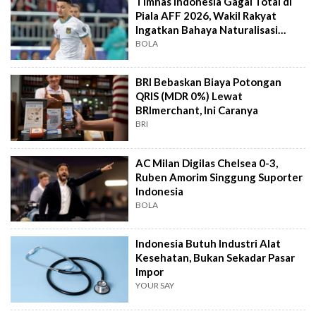
Timnas Indonesia Gagal Total di
Piala AFF 2026, Wakil Rakyat
Ingatkan Bahaya Naturalisasi
Instan
BOLA
BRI Bebaskan Biaya Potongan
QRIS (MDR 0%) Lewat
BRImerchant, Ini Caranya
BRI
AC Milan Digilas Chelsea 0-3,
Ruben Amorim Singgung Suporter
Indonesia
BOLA
Indonesia Butuh Industri Alat
Kesehatan, Bukan Sekadar Pasar
Impor
YOUR SAY