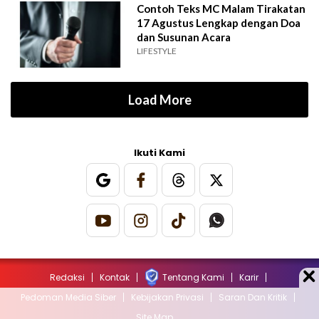
Contoh Teks MC Malam Tirakatan
17 Agustus Lengkap dengan Doa
dan Susunan Acara
LIFESTYLE
Load More
Ikuti Kami
Redaksi
Kontak
Tentang Kami
Karir
Pedoman Media Siber
Kebijakan Privasi
Saran Dan Kritik
Site Map