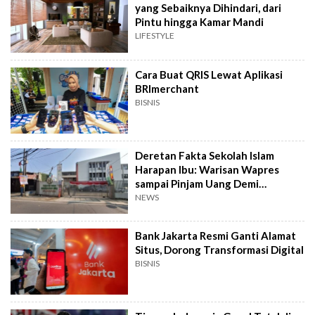
yang Sebaiknya Dihindari, dari
Pintu hingga Kamar Mandi
LIFESTYLE
Cara Buat QRIS Lewat Aplikasi
BRImerchant
BISNIS
Deretan Fakta Sekolah Islam
Harapan Ibu: Warisan Wapres
sampai Pinjam Uang Demi
Lapangan Padel
NEWS
Bank Jakarta Resmi Ganti Alamat
Situs, Dorong Transformasi Digital
BISNIS