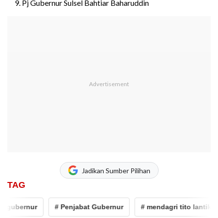
Pj Gubernur Sulsel Bahtiar Baharuddin
Jadikan Sumber Pilihan
TAG
bernur
# Penjabat Gubernur
# mendagri tito lantik 9 pj g