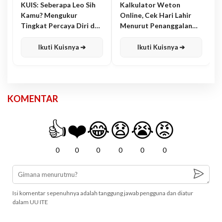
KUIS: Seberapa Leo Sih
Kalkulator Weton
Kamu? Mengukur
Online, Cek Hari Lahir
Tingkat Percaya Diri dan
Menurut Penanggalan
Karisma
Jawa
Ikuti Kuisnya ➔
Ikuti Kuisnya ➔
KOMENTAR
👍
❤️
😂
😧
😭
😡
0
0
0
0
0
0
Isi komentar sepenuhnya adalah tanggung jawab pengguna dan diatur
dalam UU ITE