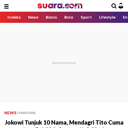
Indeks
News
Bisnis
Bola
Sport
Lifestyle
En
NEWS
/
NASIONAL
Jokowi Tunjuk 10 Nama, Mendagri Tito Cuma