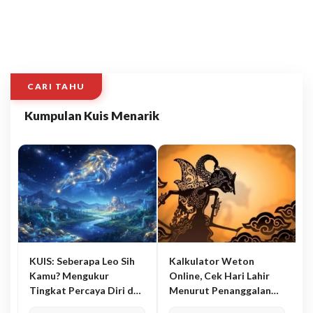
CARI TAHU
Kumpulan Kuis Menarik
KUIS: Seberapa Leo Sih
Kalkulator Weton
Kamu? Mengukur
Online, Cek Hari Lahir
Tingkat Percaya Diri dan
Menurut Penanggalan
Karisma
Jawa