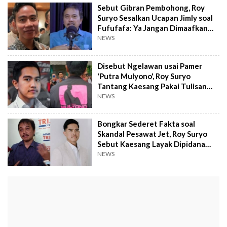
Sebut Gibran Pembohong, Roy
Suryo Sesalkan Ucapan Jimly soal
Fufufafa: Ya Jangan Dimaafkan
Prof, Jelas-jelas Salah
NEWS
Disebut Ngelawan usai Pamer
'Putra Mulyono', Roy Suryo
Tantang Kaesang Pakai Tulisan
'Adiknya Fufufafa': Berani Gak?
NEWS
Bongkar Sederet Fakta soal
Skandal Pesawat Jet, Roy Suryo
Sebut Kaesang Layak Dipidana
karena Berbohong
NEWS