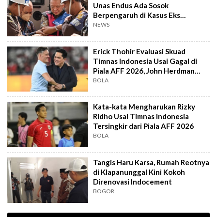
Unas Endus Ada Sosok
Berpengaruh di Kasus Eks
Jampidsus
NEWS
Erick Thohir Evaluasi Skuad
Timnas Indonesia Usai Gagal di
Piala AFF 2026, John Herdman
Out?
BOLA
Kata-kata Mengharukan Rizky
Ridho Usai Timnas Indonesia
Tersingkir dari Piala AFF 2026
BOLA
Tangis Haru Karsa, Rumah Reotnya
di Klapanunggal Kini Kokoh
Direnovasi Indocement
BOGOR