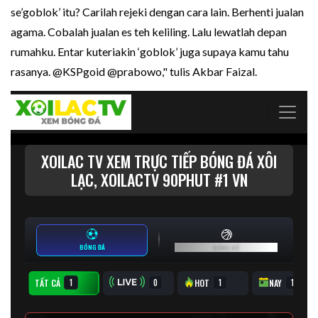
se’goblok’ itu? Carilah rejeki dengan cara lain. Berhenti jualan
agama. Cobalah jualan es teh keliling. Lalu lewatlah depan
rumahku. Entar kuteriakin ‘goblok’ juga supaya kamu tahu
rasanya. @KSPgoid @prabowo," tulis Akbar Faizal.