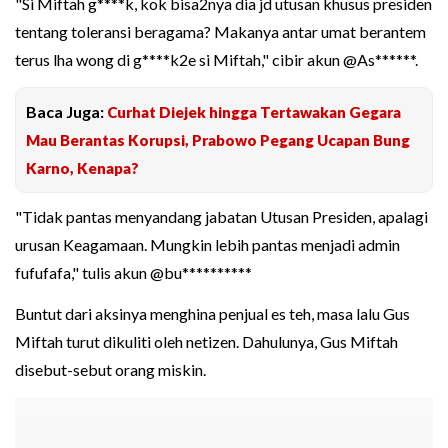
"Si Miftah g****k, kok bisa2nya dia jd utusan khusus presiden
tentang toleransi beragama? Makanya antar umat berantem
terus lha wong di g****k2e si Miftah," cibir akun @As******.
Baca Juga:
Curhat Diejek hingga Tertawakan Gegara
Mau Berantas Korupsi, Prabowo Pegang Ucapan Bung
Karno, Kenapa?
"Tidak pantas menyandang jabatan Utusan Presiden, apalagi
urusan Keagamaan. Mungkin lebih pantas menjadi admin
fufufafa," tulis akun @bu**********
Buntut dari aksinya menghina penjual es teh, masa lalu Gus
Miftah turut dikuliti oleh netizen. Dahulunya, Gus Miftah
disebut-sebut orang miskin.