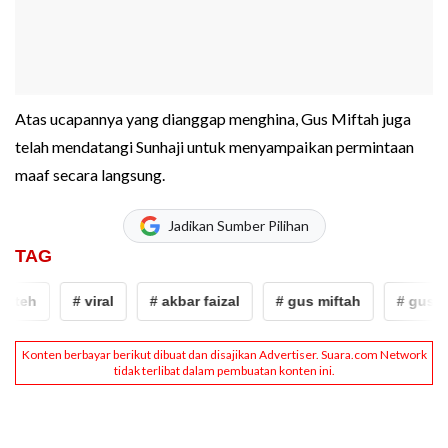
Atas ucapannya yang dianggap menghina, Gus Miftah juga
telah mendatangi Sunhaji untuk menyampaikan permintaan
maaf secara langsung.
Jadikan Sumber Pilihan
TAG
eh
# viral
# akbar faizal
# gus miftah
# gus mifta