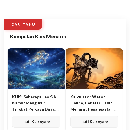
CARI TAHU
Kumpulan Kuis Menarik
KUIS: Seberapa Leo Sih
Kalkulator Weton
Kamu? Mengukur
Online, Cek Hari Lahir
Tingkat Percaya Diri dan
Menurut Penanggalan
Karisma
Jawa
Ikuti Kuisnya ➔
Ikuti Kuisnya ➔