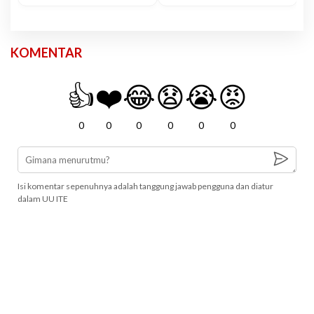
KOMENTAR
👍
❤️
😂
😧
😭
😡
0
0
0
0
0
0
Isi komentar sepenuhnya adalah tanggung jawab pengguna dan diatur
dalam UU ITE