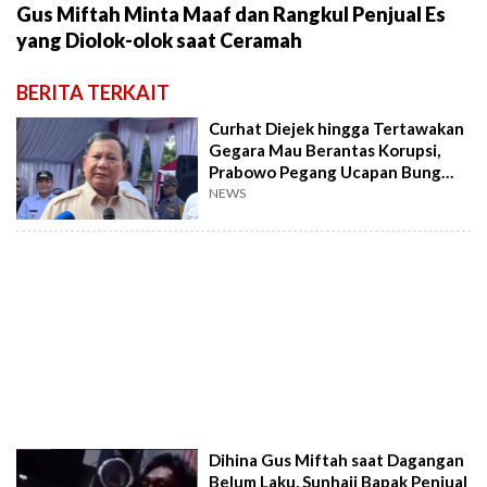
Gus Miftah Minta Maaf dan Rangkul Penjual Es
yang Diolok-olok saat Ceramah
BERITA TERKAIT
Curhat Diejek hingga Tertawakan
Gegara Mau Berantas Korupsi,
Prabowo Pegang Ucapan Bung
Karno, Kenapa?
NEWS
Dihina Gus Miftah saat Dagangan
Belum Laku, Sunhaji Bapak Penjual