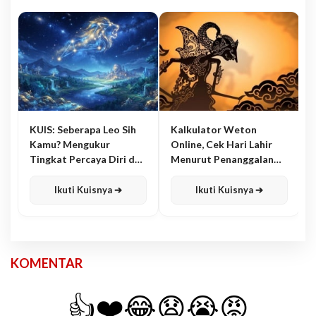
KUIS: Seberapa Leo Sih
Kalkulator Weton
Kamu? Mengukur
Online, Cek Hari Lahir
Tingkat Percaya Diri dan
Menurut Penanggalan
Karisma
Jawa
Ikuti Kuisnya ➔
Ikuti Kuisnya ➔
KOMENTAR
👍
❤️
😂
😧
😭
😡