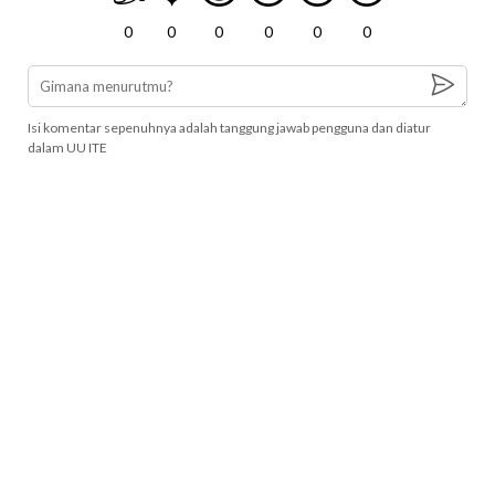
0
0
0
0
0
0
Isi komentar sepenuhnya adalah tanggung jawab pengguna dan diatur
dalam UU ITE