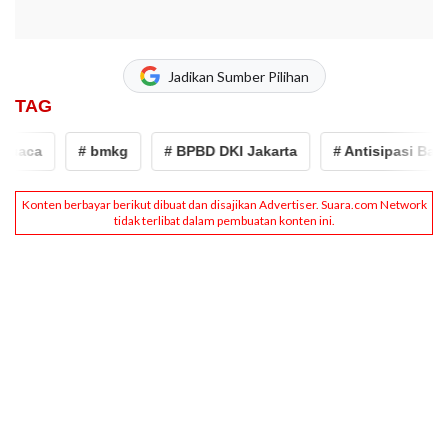
Jadikan Sumber Pilihan
TAG
ca
# bmkg
# BPBD DKI Jakarta
# Antisipasi Banjir