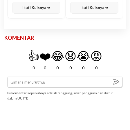
Karisma
Jawa
Ikuti Kuisnya ➔
Ikuti Kuisnya ➔
KOMENTAR
👍
❤️
😂
😧
😭
😡
0
0
0
0
0
0
Isi komentar sepenuhnya adalah tanggung jawab pengguna dan diatur
dalam UU ITE