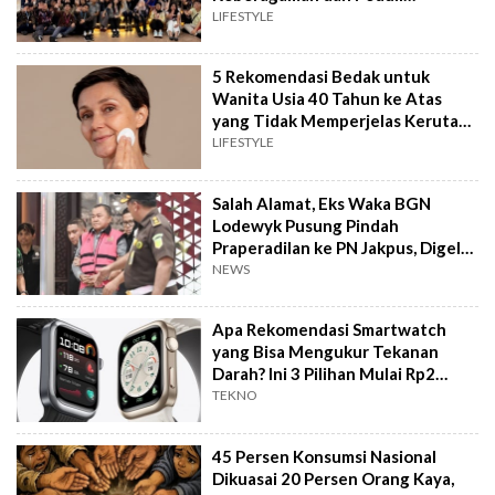
Lingkungan
LIFESTYLE
5 Rekomendasi Bedak untuk
Wanita Usia 40 Tahun ke Atas
yang Tidak Memperjelas Kerutan
sesuai Review
LIFESTYLE
Salah Alamat, Eks Waka BGN
Lodewyk Pusung Pindah
Praperadilan ke PN Jakpus, Digelar
12 Agustus
NEWS
Apa Rekomendasi Smartwatch
yang Bisa Mengukur Tekanan
Darah? Ini 3 Pilihan Mulai Rp2
Jutaan
TEKNO
45 Persen Konsumsi Nasional
Dikuasai 20 Persen Orang Kaya,