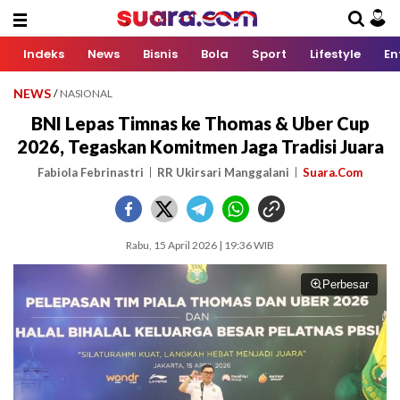
Indeks
News
Bisnis
Bola
Sport
Lifestyle
En
NEWS
/
NASIONAL
BNI Lepas Timnas ke Thomas & Uber Cup
2026, Tegaskan Komitmen Jaga Tradisi Juara
Fabiola Febrinastri
RR Ukirsari Manggalani
Suara.Com
Rabu, 15 April 2026 | 19:36 WIB
Perbesar