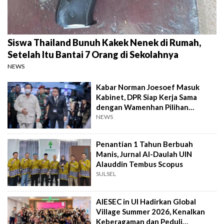
Siswa Thailand Bunuh Kakek Nenek di Rumah,
Setelah Itu Bantai 7 Orang di Sekolahnya
NEWS
Kabar Norman Joesoef Masuk
Kabinet, DPR Siap Kerja Sama
dengan Wamenhan Pilihan
Prabowo
NEWS
Penantian 1 Tahun Berbuah
Manis, Jurnal Al-Daulah UIN
Alauddin Tembus Scopus
SULSEL
AIESEC in UI Hadirkan Global
Village Summer 2026, Kenalkan
Keberagaman dan Peduli