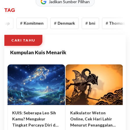
Jadikan Sumber Pilihan
TAG
Cup
# Komitmen
# Denmark
# bni
# Thomas Cu
CARI TAHU
Kumpulan Kuis Menarik
KUIS: Seberapa Leo Sih
Kalkulator Weton
Kamu? Mengukur
Online, Cek Hari Lahir
Tingkat Percaya Diri dan
Menurut Penanggalan