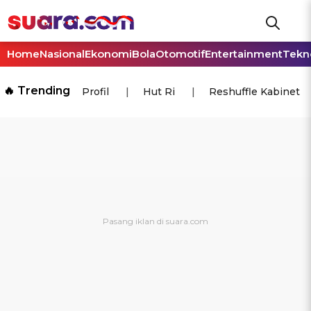
Home
Nasional
Ekonomi
Bola
Otomotif
Entertainment
Tekn
🔥 Trending
Profil
Hut Ri
Reshuffle Kabinet