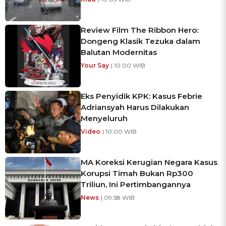
Review Film The Ribbon Hero:
Dongeng Klasik Tezuka dalam
Balutan Modernitas
Your Say
| 10:00 WIB
Eks Penyidik KPK: Kasus Febrie
Adriansyah Harus Dilakukan
Menyeluruh
Video
| 10:00 WIB
MA Koreksi Kerugian Negara Kasus
Korupsi Timah Bukan Rp300
Triliun, Ini Pertimbangannya
News
| 09:58 WIB