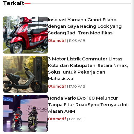
Terkait
Inspirasi Yamaha Grand Filano
dengan Gaya Racing Look yang
Sedang Jadi Tren Modifikasi
Otomotif
| 11:03 WIB
3 Motor Listrik Commuter Lintas
Kota dan Kabupaten: Setara Nmax,
Solusi untuk Pekerja dan
Mahasiswa
Otomotif
| 17:10 WIB
Honda Vario Evo 160 Meluncur
Tanpa Fitur RoadSync Ternyata Ini
Alasan AHM
Otomotif
| 13:15 WIB