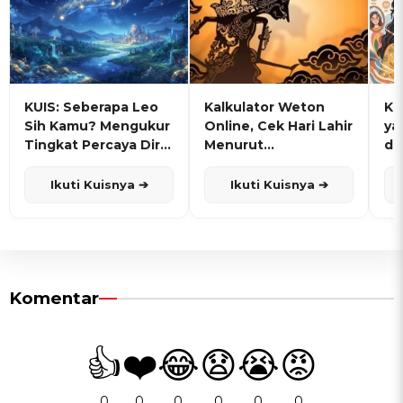
KUIS: Seberapa Leo
Kalkulator Weton
KU
Sih Kamu? Mengukur
Online, Cek Hari Lahir
ya
Tingkat Percaya Diri
Menurut
de
dan Karisma
Penanggalan Jawa
Ikuti Kuisnya ➔
Ikuti Kuisnya ➔
Komentar
👍
❤️
😂
😧
😭
😡
0
0
0
0
0
0