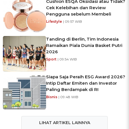
Cushion ESQA Oksidasi atau Tidak?
Cek Kelebihan dan Review
Pengguna sebelum Membeli
Lifestyle
| 09:57 WIB
Tanding di Berlin, Tim Indonesia
Ramaikan Piala Dunia Basket Putri
2026
Sport
| 09:54 WIB
Siapa Saja Peraih ESG Award 2026?
Intip Daftar Emiten dan Investor
Paling Berdampak di RI
Bisnis
| 09:48 WIB
LIHAT ARTIKEL LAINNYA