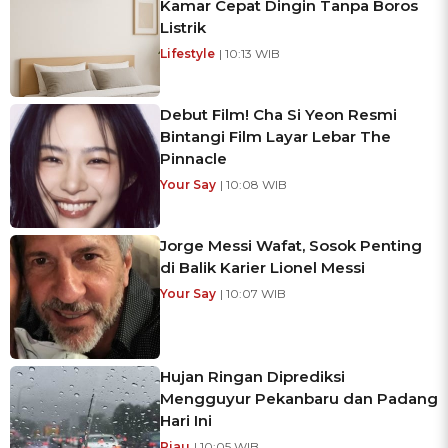
Kamar Cepat Dingin Tanpa Boros
Listrik
Lifestyle
| 10:13 WIB
Debut Film! Cha Si Yeon Resmi
Bintangi Film Layar Lebar The
Pinnacle
Your Say
| 10:08 WIB
Jorge Messi Wafat, Sosok Penting
di Balik Karier Lionel Messi
Your Say
| 10:07 WIB
Hujan Ringan Diprediksi
Mengguyur Pekanbaru dan Padang
Hari Ini
Riau
| 10:05 WIB