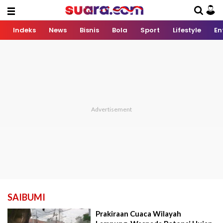
Indeks
News
Bisnis
Bola
Sport
Lifestyle
En
SAIBUMI
Prakiraan Cuaca Wilayah