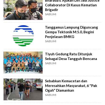
Bharada E Ajukan Diri Jadi Justice
Collaborator Di Kasus Kematian
Brigadir
SAIBUMI
Tanggamus Lampung Diguncang
Gempa Tektonik M:5.0, Begini
Penjelasan BMKG
SAIBUMI
Tiyuh Gedung Ratu Ditunjuk
Sebagai Desa Tangguh Bencana
SAIBUMI
Sebabkan Kemacetan dan
Meresahkan Masyarakat, 6 "Pak
Ogah" Diamankan
SAIBUMI