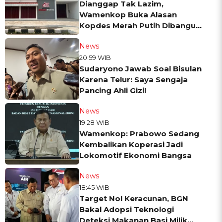
Dianggap Tak Lazim,
Wamenkop Buka Alasan
Kopdes Merah Putih Dibangun
di Gunung hingga Dekat TPA
News
20:59 WIB
Sudaryono Jawab Soal Bisulan
Karena Telur: Saya Sengaja
Pancing Ahli Gizi!
News
19:28 WIB
Wamenkop: Prabowo Sedang
Kembalikan Koperasi Jadi
Lokomotif Ekonomi Bangsa
News
18:45 WIB
Target Nol Keracunan, BGN
Bakal Adopsi Teknologi
Deteksi Makanan Basi Milik