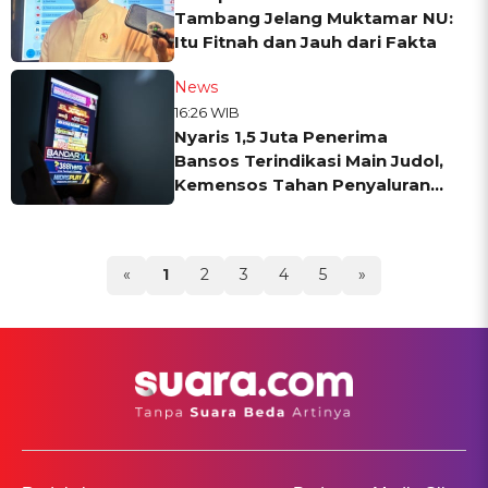
Tambang Jelang Muktamar NU:
Itu Fitnah dan Jauh dari Fakta
News
16:26 WIB
Nyaris 1,5 Juta Penerima
Bansos Terindikasi Main Judol,
Kemensos Tahan Penyaluran
Bantuan
«
1
2
3
4
5
»