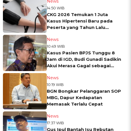
News
14:50 WIB
CKG 2026 Temukan 1 Juta
Kasus Hipertensi Baru pada
Peserta yang Tahun Lalu
Dinyatakan Sehat
News
10:49 WIB
Kasus Pasien BPJS Tunggu 8
Jam di IGD, Budi Gunadi Sadikin
Akui Merasa Gagal sebagai
Menkes
News
10:19 WIB
BGN Bongkar Pelanggaran SOP
MBG, Dapur Kedapatan
Memasak Terlalu Cepat
News
17:37 WIB
Gus Ipul Bantah Isu Rebutan