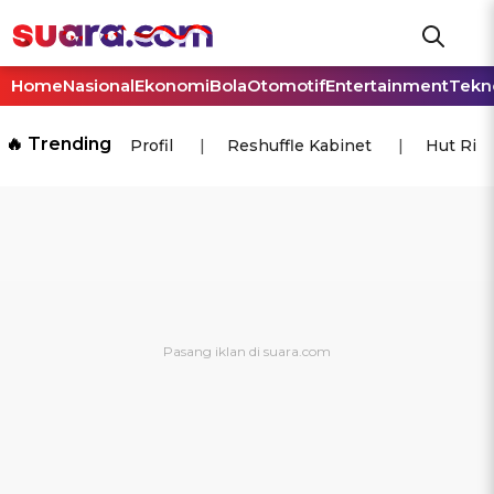
Home
Nasional
Ekonomi
Bola
Otomotif
Entertainment
Tekn
🔥 Trending
Profil
Reshuffle Kabinet
Hut Ri