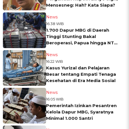
Mensesneg: Hah? Kata Siapa?
News
16:38 WIB
1.700 Dapur MBG di Daerah
Tinggi Stunting Bakal
Beroperasi, Papua hingga NTT
Jadi Prioritas BGN
News
16:22 WIB
Kasus Yurizal dan Pelajaran
Besar tentang Empati Tenaga
Kesehatan di Era Media Sosial
News
16:05 WIB
Pemerintah Izinkan Pesantren
Kelola Dapur MBG, Syaratnya
Minimal 1.000 Santri