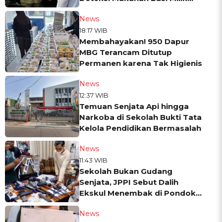
BRIN
News
18:17 WIB
Membahayakan! 950 Dapur
MBG Terancam Ditutup
Permanen karena Tak Higienis
News
12:37 WIB
Temuan Senjata Api hingga
Narkoba di Sekolah Bukti Tata
Kelola Pendidikan Bermasalah
News
11:43 WIB
Sekolah Bukan Gudang
Senjata, JPPI Sebut Dalih
Ekskul Menembak di Pondok
Pinang Tak Masuk Akal
News