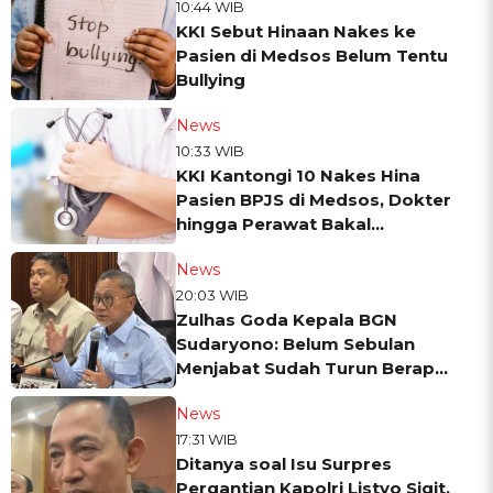
10:44 WIB
KKI Sebut Hinaan Nakes ke
Pasien di Medsos Belum Tentu
Bullying
News
10:33 WIB
KKI Kantongi 10 Nakes Hina
Pasien BPJS di Medsos, Dokter
hingga Perawat Bakal
Dipanggil
News
20:03 WIB
Zulhas Goda Kepala BGN
Sudaryono: Belum Sebulan
Menjabat Sudah Turun Berapa
Kilo?
News
17:31 WIB
Ditanya soal Isu Surpres
Pergantian Kapolri Listyo Sigit,