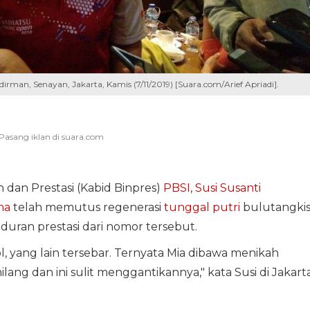
dirman, Senayan, Jakarta, Kamis (7/11/2019) [Suara.com/Arief Apriadi].
dan Prestasi (Kabid Binpres)
PBSI
,
Susi Susanti
na
telah memutus regenerasi
tunggal putri
bulutangki
ran prestasi dari nomor tersebut.
, yang lain tersebar. Ternyata Mia dibawa menikah
ang dan ini sulit menggantikannya," kata Susi di Jakarta