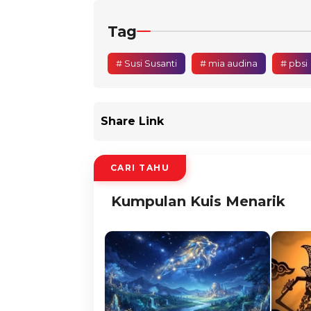
Tag
# Susi Susanti
# mia audina
# pbsi
Share Link
CARI TAHU
Kumpulan Kuis Menarik