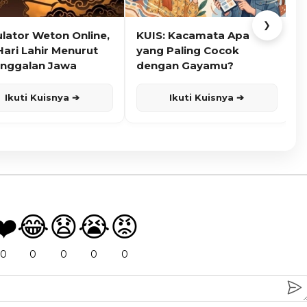
❯
ulator Weton Online,
KUIS: Kacamata Apa
K
Hari Lahir Menurut
yang Paling Cocok
nggalan Jawa
dengan Gayamu?
Ikuti Kuisnya ➔
Ikuti Kuisnya ➔
❤️
😂
😧
😭
😡
0
0
0
0
0