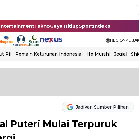
Entertainment
Tekno
Gaya Hidup
Sport
Indeks
REGIONAL:
JA
ut Ri
Pemain Keturunan Indonesia
Hp Murah
Jogja
Shi
Jadikan Sumber Pilihan
al Puteri Mulai Terpuruk
ergi