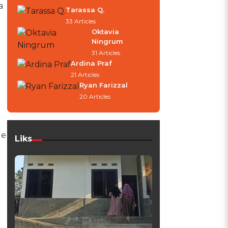
a
Tarassa Q.
33 Articles
Oktavia
Ningrum
31 Articles
Ardina Praf
21 Articles
Ryan Farizzal
a
20 Articles
de
Liks