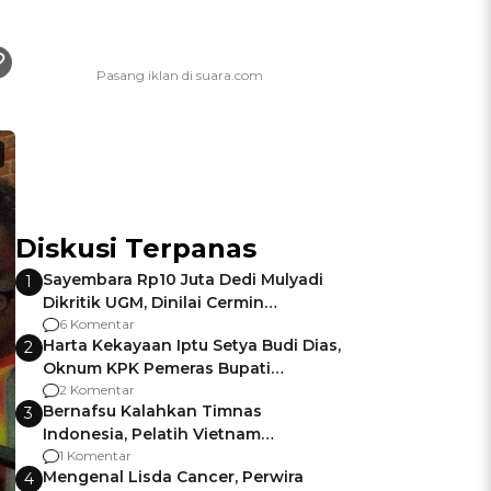
Diskusi Terpanas
Sayembara Rp10 Juta Dedi Mulyadi
1
Dikritik UGM, Dinilai Cermin
Gagalnya Negara Jamin Keamanan
6 Komentar
Harta Kekayaan Iptu Setya Budi Dias,
2
Oknum KPK Pemeras Bupati
Pemalang
2 Komentar
Bernafsu Kalahkan Timnas
3
Indonesia, Pelatih Vietnam
Berencana Pakai Jimat di Pakansari
1 Komentar
Mengenal Lisda Cancer, Perwira
4