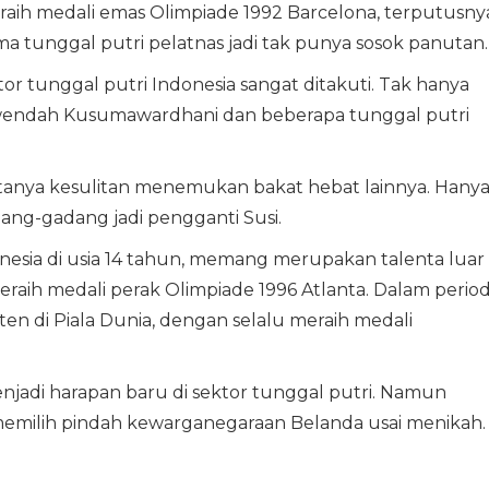
raih medali emas Olimpiade 1992 Barcelona, terputusny
ma tunggal putri pelatnas jadi tak punya sosok panutan.
ktor tunggal putri Indonesia sangat ditakuti. Tak hanya
Sarwendah Kusumawardhani dan beberapa tunggal putri
atanya kesulitan menemukan bakat hebat lainnya. Hany
ang-gadang jadi pengganti Susi.
nesia di usia 14 tahun, memang merupakan talenta luar
 meraih medali perak Olimpiade 1996 Atlanta. Dalam perio
ten di Piala Dunia, dengan selalu meraih medali
njadi harapan baru di sektor tunggal putri. Namun
u memilih pindah kewarganegaraan Belanda usai menikah.