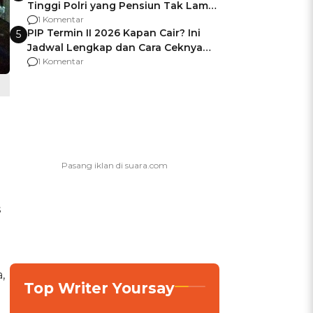
Tinggi Polri yang Pensiun Tak Lama
Usai Jadi Brigjen
1 Komentar
PIP Termin II 2026 Kapan Cair? Ini
5
Jadwal Lengkap dan Cara Ceknya
agar Dana Tidak Hangus!
1 Komentar
s
,
Top Writer Yoursay