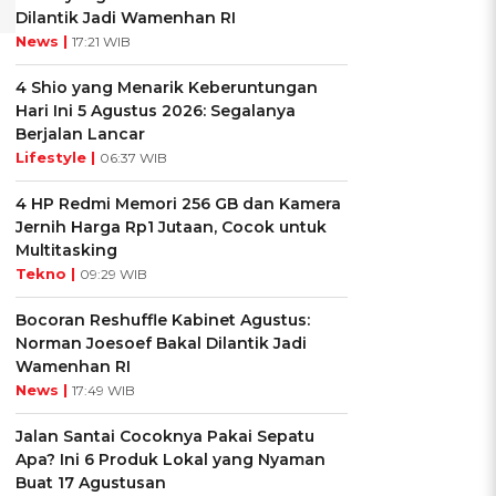
Dilantik Jadi Wamenhan RI
News |
17:21 WIB
4 Shio yang Menarik Keberuntungan
Hari Ini 5 Agustus 2026: Segalanya
Berjalan Lancar
Lifestyle |
06:37 WIB
4 HP Redmi Memori 256 GB dan Kamera
Jernih Harga Rp1 Jutaan, Cocok untuk
Multitasking
Tekno |
09:29 WIB
Bocoran Reshuffle Kabinet Agustus:
Norman Joesoef Bakal Dilantik Jadi
Wamenhan RI
News |
17:49 WIB
Jalan Santai Cocoknya Pakai Sepatu
Apa? Ini 6 Produk Lokal yang Nyaman
Buat 17 Agustusan