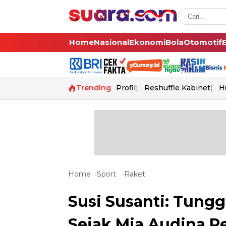
Home
Nasional
Ekonomi
Bola
Otomotif
Trending
Profil
Reshuffle Kabinet
H
Home
Sport
Raket
Susi Susanti: Tungg
Sejak Mia Audina P