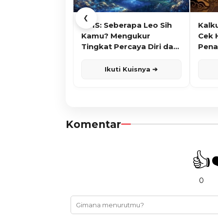
❮
KUIS: Seberapa Leo Sih
Kalk
Kamu? Mengukur
Cek 
Tingkat Percaya Diri dan
Pena
Karisma
Ikuti Kuisnya ➔
Komentar
👍
0