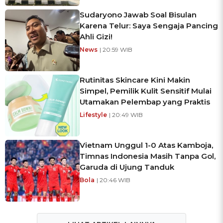
Sudaryono Jawab Soal Bisulan
Karena Telur: Saya Sengaja Pancing
Ahli Gizi!
News
| 20:59 WIB
Rutinitas Skincare Kini Makin
Simpel, Pemilik Kulit Sensitif Mulai
Utamakan Pelembap yang Praktis
Lifestyle
| 20:49 WIB
Vietnam Unggul 1-0 Atas Kamboja,
Timnas Indonesia Masih Tanpa Gol,
Garuda di Ujung Tanduk
Bola
| 20:46 WIB