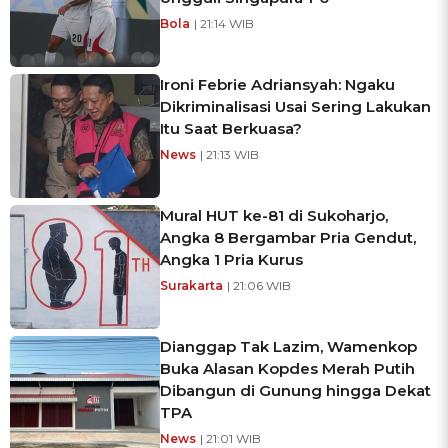
Bola
| 21:14 WIB
Ironi Febrie Adriansyah: Ngaku
Dikriminalisasi Usai Sering Lakukan
Itu Saat Berkuasa?
News
| 21:13 WIB
Mural HUT ke-81 di Sukoharjo,
Angka 8 Bergambar Pria Gendut,
Angka 1 Pria Kurus
Surakarta
| 21:06 WIB
Dianggap Tak Lazim, Wamenkop
Buka Alasan Kopdes Merah Putih
Dibangun di Gunung hingga Dekat
TPA
News
| 21:01 WIB