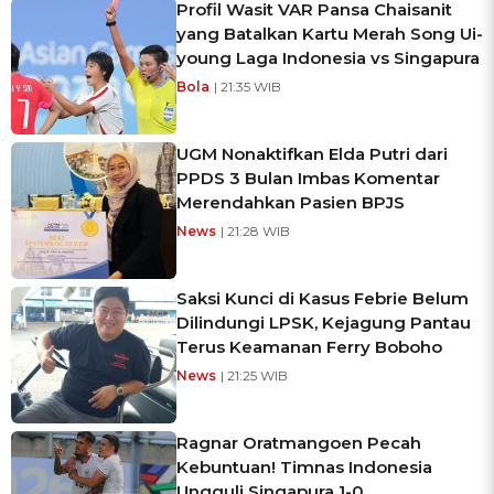
Profil Wasit VAR Pansa Chaisanit
yang Batalkan Kartu Merah Song Ui-
young Laga Indonesia vs Singapura
Bola
| 21:35 WIB
UGM Nonaktifkan Elda Putri dari
PPDS 3 Bulan Imbas Komentar
Merendahkan Pasien BPJS
News
| 21:28 WIB
Saksi Kunci di Kasus Febrie Belum
Dilindungi LPSK, Kejagung Pantau
Terus Keamanan Ferry Boboho
News
| 21:25 WIB
Ragnar Oratmangoen Pecah
Kebuntuan! Timnas Indonesia
Ungguli Singapura 1-0