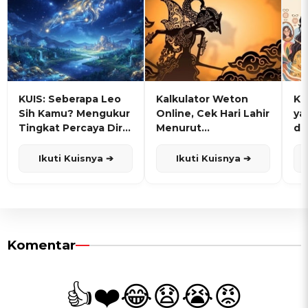
KUIS: Seberapa Leo
Kalkulator Weton
KU
Sih Kamu? Mengukur
Online, Cek Hari Lahir
ya
Tingkat Percaya Diri
Menurut
de
dan Karisma
Penanggalan Jawa
Ikuti Kuisnya ➔
Ikuti Kuisnya ➔
Komentar
👍
❤️
😂
😧
😭
😡