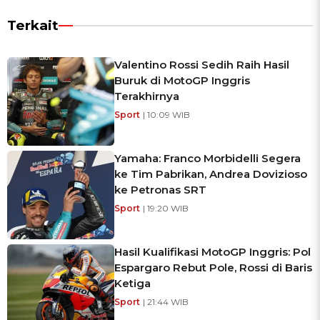
Terkait
Valentino Rossi Sedih Raih Hasil
Buruk di MotoGP Inggris
Terakhirnya
Sport
| 10:09 WIB
Yamaha: Franco Morbidelli Segera
ke Tim Pabrikan, Andrea Dovizioso
ke Petronas SRT
Sport
| 19:20 WIB
Hasil Kualifikasi MotoGP Inggris: Pol
Espargaro Rebut Pole, Rossi di Baris
Ketiga
Sport
| 21:44 WIB