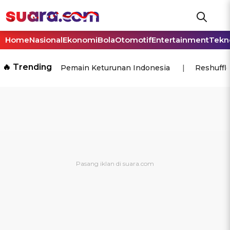
Home
Nasional
Ekonomi
Bola
Otomotif
Entertainment
Tekn
🔥 Trending
Pemain Keturunan Indonesia
Reshuffl