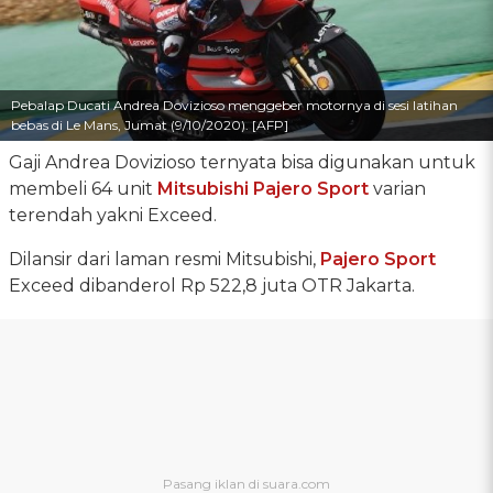
Pebalap Ducati Andrea Dovizioso menggeber motornya di sesi latihan
bebas di Le Mans, Jumat (9/10/2020). [AFP]
Gaji Andrea Dovizioso ternyata bisa digunakan untuk
membeli 64 unit
Mitsubishi Pajero Sport
varian
terendah yakni Exceed.
Dilansir dari laman resmi Mitsubishi,
Pajero Sport
Exceed dibanderol Rp 522,8 juta OTR Jakarta.