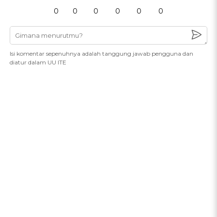
0
0
0
0
0
0
Isi komentar sepenuhnya adalah tanggung jawab pengguna dan
diatur dalam UU ITE