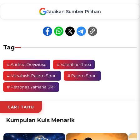
Jadikan Sumber Pilihan
Tag
# Andrea Dovizioso
# Valentino Rossi
# Mitsubishi Pajero Sport
# Pajero Sport
# Petronas Yamaha SRT
CARI TAHU
Kumpulan Kuis Menarik