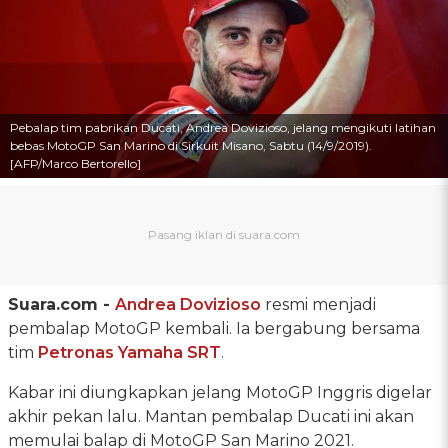
Pebalap tim pabrikan Ducati, Andrea Dovizioso, jelang mengikuti latihan
bebas MotoGP San Marino di Sirkuit Misano, Sabtu (14/9/2019).
[AFP/Marco Bertorello]
Suara.com -
Andrea Dovizioso
resmi menjadi
pembalap MotoGP kembali. Ia bergabung bersama
tim
Petronas Yamaha SRT
.
Kabar ini diungkapkan jelang MotoGP Inggris digelar
akhir pekan lalu. Mantan pembalap Ducati ini akan
memulai balap di MotoGP San Marino 2021.