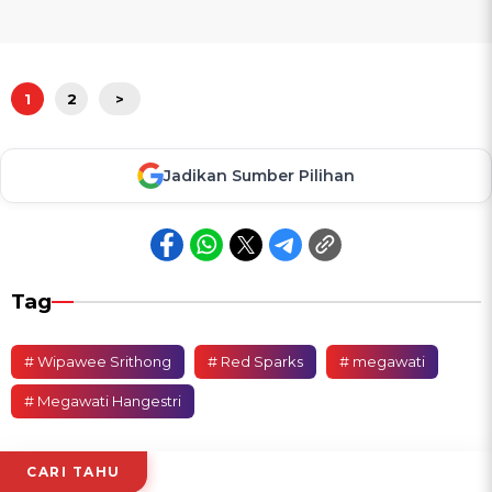
1
2
>
Jadikan Sumber Pilihan
Tag
# Wipawee Srithong
# Red Sparks
# megawati
# Megawati Hangestri
CARI TAHU