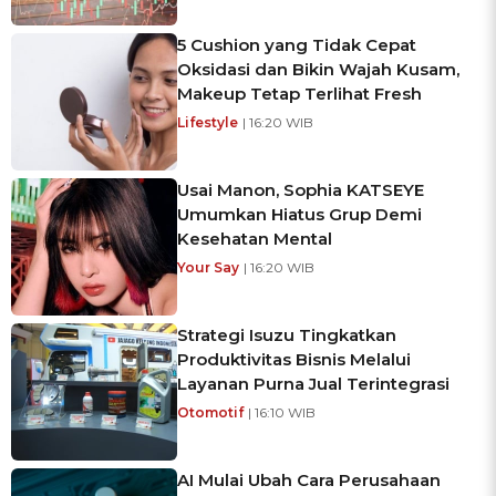
5 Cushion yang Tidak Cepat
Oksidasi dan Bikin Wajah Kusam,
Makeup Tetap Terlihat Fresh
Lifestyle
| 16:20 WIB
Usai Manon, Sophia KATSEYE
Umumkan Hiatus Grup Demi
Kesehatan Mental
Your Say
| 16:20 WIB
Strategi Isuzu Tingkatkan
Produktivitas Bisnis Melalui
Layanan Purna Jual Terintegrasi
Otomotif
| 16:10 WIB
AI Mulai Ubah Cara Perusahaan