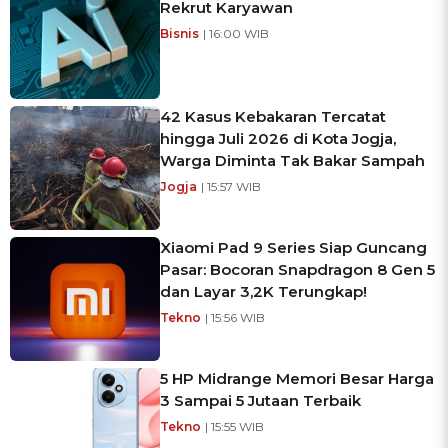
Rekrut Karyawan
Bisnis
| 16:00 WIB
42 Kasus Kebakaran Tercatat
hingga Juli 2026 di Kota Jogja,
Warga Diminta Tak Bakar Sampah
Jogja
| 15:57 WIB
Xiaomi Pad 9 Series Siap Guncang
Pasar: Bocoran Snapdragon 8 Gen 5
dan Layar 3,2K Terungkap!
Tekno
| 15:56 WIB
5 HP Midrange Memori Besar Harga
3 Sampai 5 Jutaan Terbaik
Tekno
| 15:55 WIB