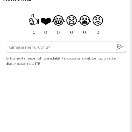
👍
❤️
😂
😧
😭
😡
0
0
0
0
0
0
Isi komentar sepenuhnya adalah tanggung jawab pengguna dan
diatur dalam UU ITE