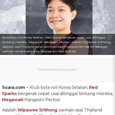
Klub bola voli Korea Selatan, Red Sparks bergerak cepat usai ditinggal
bintang mereka, Megawati Hangestri Pertiwi. Adalah Wipawee Srithong,
pemain asal Thailand yang akhirnya dipilih pelatoh Ko Hee Jin sebagao
pemain asing kuota Asia. [Instagram Red Sparks]
Suara.com -
Klub bola voli Korea Selatan,
Red
Sparks
bergerak cepat usai ditinggal bintang mereka,
Megawati
Hangestri Pertiwi.
Adalah
Wipawee Srithong
, pemain asal Thailand