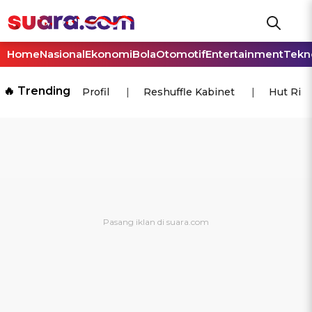
Home
Nasional
Ekonomi
Bola
Otomotif
Entertainment
Tekn
🔥 Trending
Profil
Reshuffle Kabinet
Hut Ri