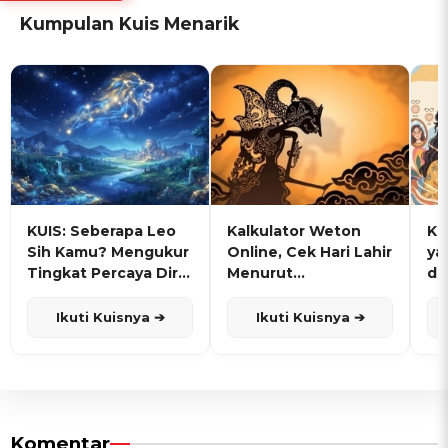
Kumpulan Kuis Menarik
KUIS: Seberapa Leo
Kalkulator Weton
KU
Sih Kamu? Mengukur
Online, Cek Hari Lahir
ya
Tingkat Percaya Diri
Menurut
de
dan Karisma
Penanggalan Jawa
Ikuti Kuisnya ➔
Ikuti Kuisnya ➔
Komentar