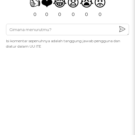
👍
❤️
😂
😧
😭
😡
0
0
0
0
0
0
Isi komentar sepenuhnya adalah tanggung jawab pengguna dan
diatur dalam UU ITE