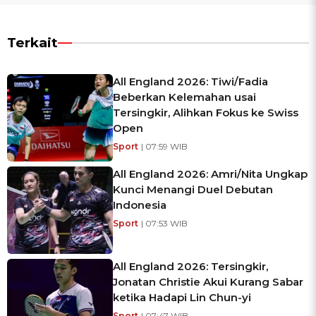
Terkait
All England 2026: Tiwi/Fadia
Beberkan Kelemahan usai
Tersingkir, Alihkan Fokus ke Swiss
Open
Sport
| 07:59 WIB
All England 2026: Amri/Nita Ungkap
Kunci Menangi Duel Debutan
Indonesia
Sport
| 07:53 WIB
All England 2026: Tersingkir,
Jonatan Christie Akui Kurang Sabar
ketika Hadapi Lin Chun-yi
Sport
| 07:47 WIB