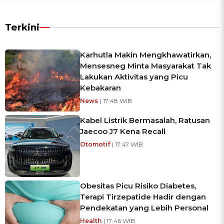
Terkini
Karhutla Makin Mengkhawatirkan,
Mensesneg Minta Masyarakat Tak
Lakukan Aktivitas yang Picu
Kebakaran
News
| 17:48 WIB
Kabel Listrik Bermasalah, Ratusan
Jaecoo J7 Kena Recall
Otomotif
| 17:47 WIB
Obesitas Picu Risiko Diabetes,
Terapi Tirzepatide Hadir dengan
Pendekatan yang Lebih Personal
Health
| 17:46 WIB