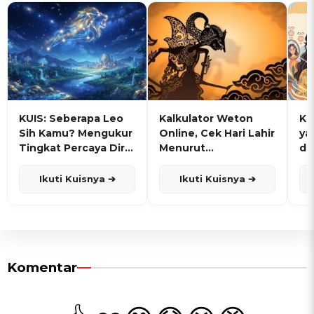
KUIS: Seberapa Leo
Kalkulator Weton
KU
Sih Kamu? Mengukur
Online, Cek Hari Lahir
ya
Tingkat Percaya Diri
Menurut
de
dan Karisma
Penanggalan Jawa
Ikuti Kuisnya ➔
Ikuti Kuisnya ➔
Komentar