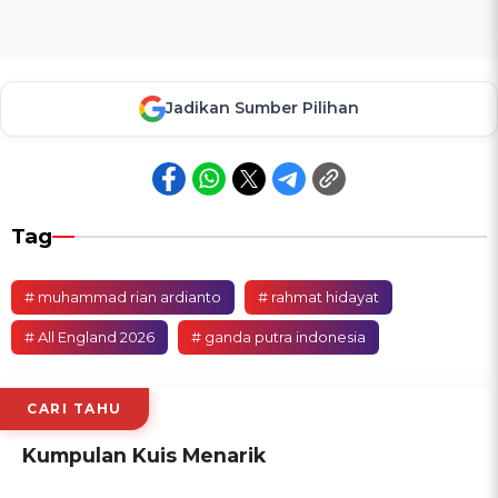
Jadikan Sumber Pilihan
Tag
# muhammad rian ardianto
# rahmat hidayat
# All England 2026
# ganda putra indonesia
CARI TAHU
Kumpulan Kuis Menarik