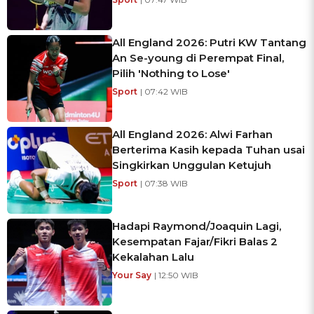
All England 2026: Putri KW Tantang
An Se-young di Perempat Final,
Pilih 'Nothing to Lose'
Sport
| 07:42 WIB
All England 2026: Alwi Farhan
Berterima Kasih kepada Tuhan usai
Singkirkan Unggulan Ketujuh
Sport
| 07:38 WIB
Hadapi Raymond/Joaquin Lagi,
Kesempatan Fajar/Fikri Balas 2
Kekalahan Lalu
Your Say
| 12:50 WIB