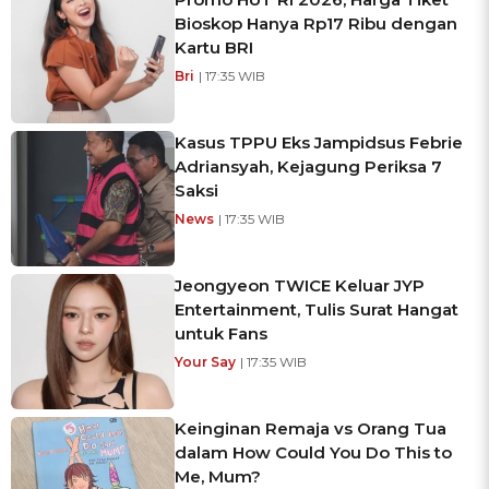
Bioskop Hanya Rp17 Ribu dengan
Kartu BRI
Bri
| 17:35 WIB
Kasus TPPU Eks Jampidsus Febrie
Adriansyah, Kejagung Periksa 7
Saksi
News
| 17:35 WIB
Jeongyeon TWICE Keluar JYP
Entertainment, Tulis Surat Hangat
untuk Fans
Your Say
| 17:35 WIB
Keinginan Remaja vs Orang Tua
dalam How Could You Do This to
Me, Mum?