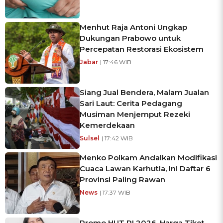
Menhut Raja Antoni Ungkap
Dukungan Prabowo untuk
Percepatan Restorasi Ekosistem
Jabar
| 17:46 WIB
Siang Jual Bendera, Malam Jualan
Sari Laut: Cerita Pedagang
Musiman Menjemput Rezeki
Kemerdekaan
Sulsel
| 17:42 WIB
Menko Polkam Andalkan Modifikasi
Cuaca Lawan Karhutla, Ini Daftar 6
Provinsi Paling Rawan
News
| 17:37 WIB
Promo HUT RI 2026, Harga Tiket