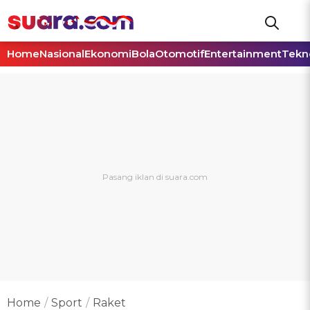
Home
Nasional
Ekonomi
Bola
Otomotif
Entertainment
Tekn
Home
Sport
Raket