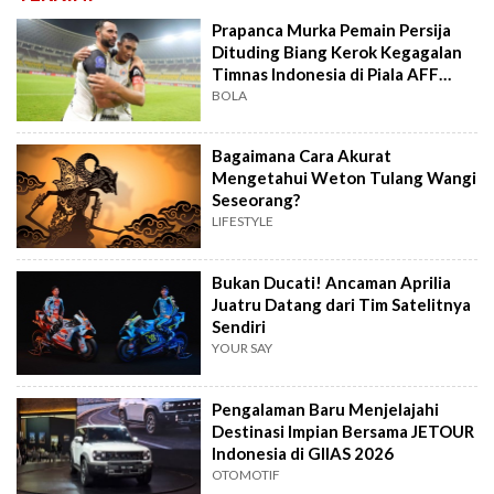
Prapanca Murka Pemain Persija
Dituding Biang Kerok Kegagalan
Timnas Indonesia di Piala AFF
2026
BOLA
Bagaimana Cara Akurat
Mengetahui Weton Tulang Wangi
Seseorang?
LIFESTYLE
Bukan Ducati! Ancaman Aprilia
Juatru Datang dari Tim Satelitnya
Sendiri
YOUR SAY
Pengalaman Baru Menjelajahi
Destinasi Impian Bersama JETOUR
Indonesia di GIIAS 2026
OTOMOTIF