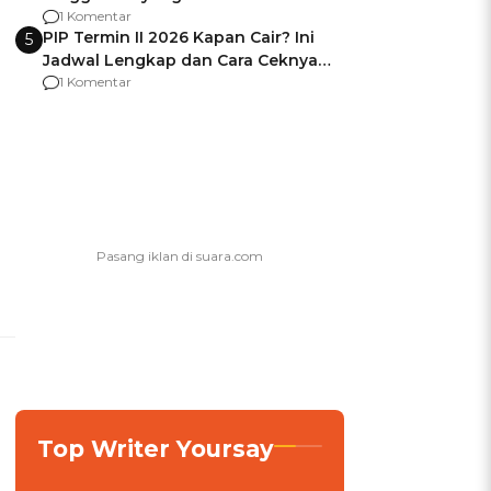
Usai Jadi Brigjen
1 Komentar
PIP Termin II 2026 Kapan Cair? Ini
5
Jadwal Lengkap dan Cara Ceknya
agar Dana Tidak Hangus!
1 Komentar
Top Writer Yoursay