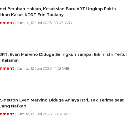
unci Berubah Haluan, Kesaksian Baru ART Ungkap Fakta
tkan Kasus KDRT Erin Taulany
inment
| Jum'at, 12 Juni 2026 | 18:03 WIB
DRT, Evan Marvino Diduga Selingkuh sampai Bikin Istri Tertul
t Kelamin
inment
| Jum'at, 12 Juni 2026 | 11:52 WIB
Sinetron Evan Marvino Diduga Aniaya Istri, Tak Terima saat
 Uang Nafkah
inment
| Jum'at, 12 Juni 2026 | 10:35 WIB