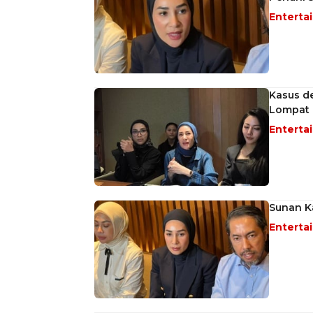
Enterta
Kasus de
Lompat 
Enterta
Sunan K
Enterta