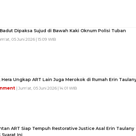
 Badut Dipaksa Sujud di Bawah Kaki Oknum Polisi Tuban
um'at, 05 Juni 2026 | 15:09 WIB
i, Hera Ungkap ART Lain Juga Merokok di Rumah Erin Taulan
inment
| Jum'at, 05 Juni 2026 | 14:01 WIB
tan ART Siap Tempuh Restorative Justice Asal Erin Taulany
 Syarat Ini