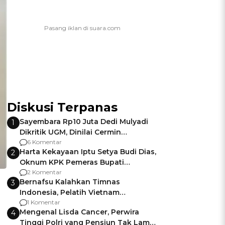
Diskusi Terpanas
Sayembara Rp10 Juta Dedi Mulyadi
1
Dikritik UGM, Dinilai Cermin
Gagalnya Negara Jamin Keamanan
6 Komentar
Harta Kekayaan Iptu Setya Budi Dias,
2
Oknum KPK Pemeras Bupati
Pemalang
2 Komentar
Bernafsu Kalahkan Timnas
3
Indonesia, Pelatih Vietnam
Berencana Pakai Jimat di Pakansari
1 Komentar
Mengenal Lisda Cancer, Perwira
4
Tinggi Polri yang Pensiun Tak Lama