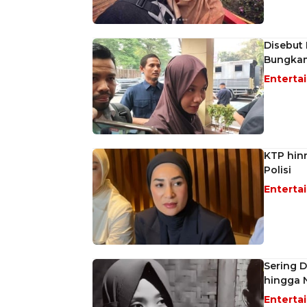
Disebut 
Bungkam
Enterta
KTP hinn
Polisi
Enterta
Sering D
hingga 
Enterta