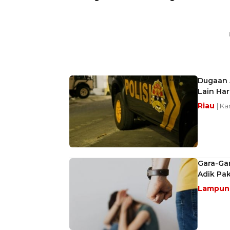
Dugaan 
Lain Har
Riau
| Ka
Gara-Gar
Adik Pak
Lampu