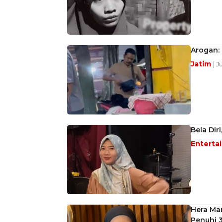
Arogan:
Jatim
| J
Bela Dir
Enterta
Hera Man
Penuhi 3