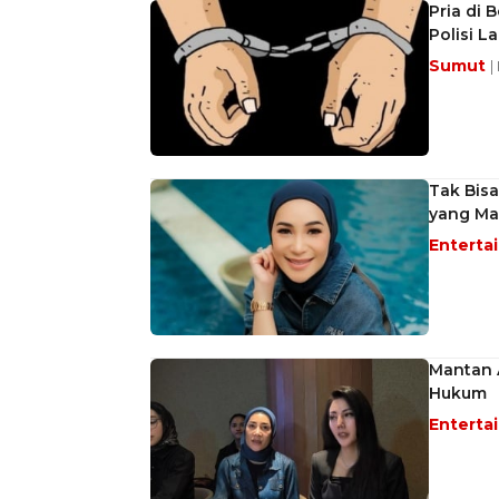
Pria di 
Polisi 
Sumut
|
Tak Bisa
yang Mas
Enterta
Mantan A
Hukum
Enterta