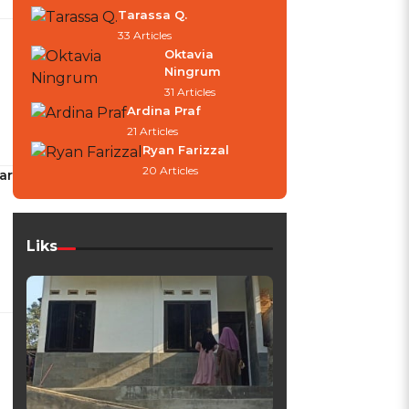
Tarassa Q.
33 Articles
Oktavia
Ningrum
31 Articles
Ardina Praf
21 Articles
Ryan Farizzal
20 Articles
ar
Liks