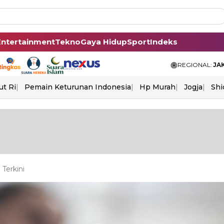
Entertainment
Tekno
Gaya Hidup
Sport
Indeks
REGIONAL:
JA
ut Ri
Pemain Keturunan Indonesia
Hp Murah
Jogja
Shi
Terkini