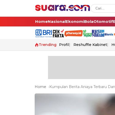
Home
Nasional
Ekonomi
Bola
Otomotif
Trending
Profil
Reshuffle Kabinet
H
Home
Kumpulan Berita Aniaya Terbaru Dan 