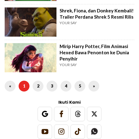
Shrek, Fiona, dan Donkey Kembali!
Trailer Perdana Shrek 5 Resmi Rilis
YOUR SAY
Mirip Harry Potter, Film Animasi
Hexed Bawa Penonton ke Dunia
Penyihir
YOUR SAY
«
1
2
3
4
5
»
Ikuti Kami