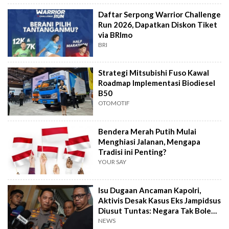
Daftar Serpong Warrior Challenge
Run 2026, Dapatkan Diskon Tiket
via BRImo
BRI
Strategi Mitsubishi Fuso Kawal
Roadmap Implementasi Biodiesel
B50
OTOMOTIF
Bendera Merah Putih Mulai
Menghiasi Jalanan, Mengapa
Tradisi ini Penting?
YOUR SAY
Isu Dugaan Ancaman Kapolri,
Aktivis Desak Kasus Eks Jampidsus
Diusut Tuntas: Negara Tak Boleh
Kalah
NEWS