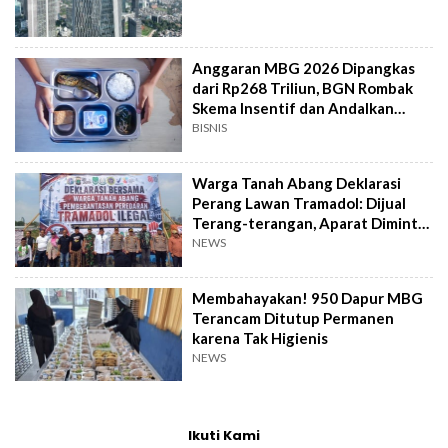
Anggaran MBG 2026 Dipangkas
dari Rp268 Triliun, BGN Rombak
Skema Insentif dan Andalkan
Bahan Pangan
BISNIS
Warga Tanah Abang Deklarasi
Perang Lawan Tramadol: Dijual
Terang-terangan, Aparat Diminta
Bertindak
NEWS
Membahayakan! 950 Dapur MBG
Terancam Ditutup Permanen
karena Tak Higienis
NEWS
Ikuti Kami