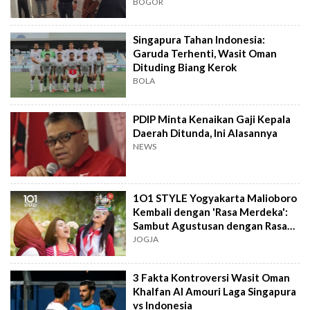
BOGOR
Singapura Tahan Indonesia:
Garuda Terhenti, Wasit Oman
Dituding Biang Kerok
BOLA
PDIP Minta Kenaikan Gaji Kepala
Daerah Ditunda, Ini Alasannya
NEWS
1O1 STYLE Yogyakarta Malioboro
Kembali dengan 'Rasa Merdeka':
Sambut Agustusan dengan Rasa
dan Tawa
JOGJA
3 Fakta Kontroversi Wasit Oman
Khalfan Al Amouri Laga Singapura
vs Indonesia