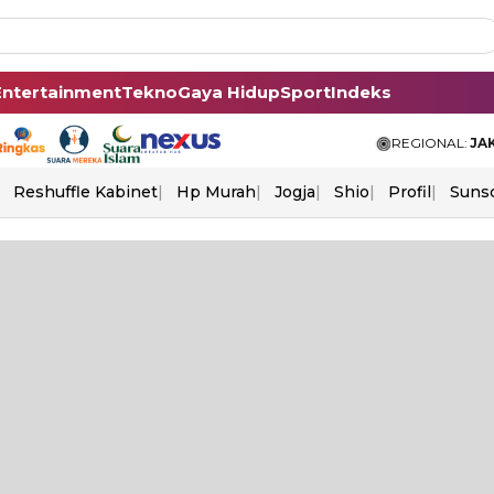
Entertainment
Tekno
Gaya Hidup
Sport
Indeks
REGIONAL:
JA
Reshuffle Kabinet
Hp Murah
Jogja
Shio
Profil
Suns