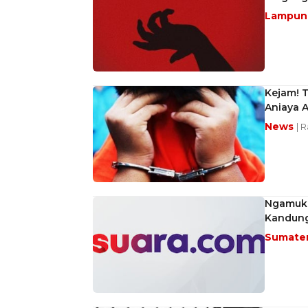
Lampu
Kejam! 
Aniaya 
News
| 
Ngamuk 
Kandung
Sumate