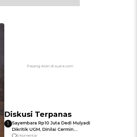
Diskusi Terpanas
Sayembara Rp10 Juta Dedi Mulyadi
1
Dikritik UGM, Dinilai Cermin
Gagalnya Negara Jamin Keamanan
6 Komentar