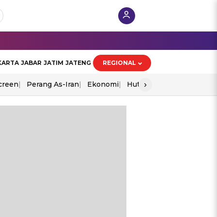
KARTA
JABAR
JATIM
JATENG
REGIONAL
›
creen
Perang As-Iran
Ekonomi
Hut Ri