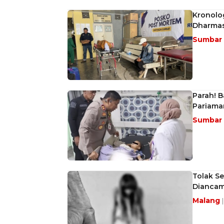
Kronolo
Dharmas
Sumbar
Parah! B
Pariaman
Sumbar
Tolak S
Diancam
Malang