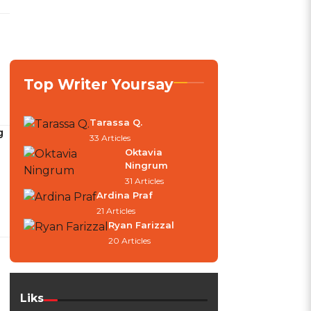
Top Writer Yoursay
Tarassa Q.
g
33 Articles
Oktavia
Ningrum
31 Articles
Ardina Praf
21 Articles
Ryan Farizzal
20 Articles
Liks