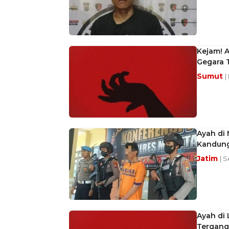
Kejam! A
Gegara 
Sumut
|
Ayah di 
Kandung
Jatim
| 
Ayah di 
Tergang