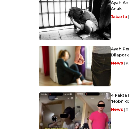
Ayah Ani
Anak
Jakarta
Ayah Pe
Dilapor
News
| 
4 Fakta 
'Hobi' 
News
| 