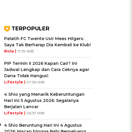
TERPOPULER
Pelatih FC Twente Usir Mees Hilgers:
Saya Tak Berharap Dia Kembali ke Klub!
Bola |
17:39 WIB
PIP Termin II 2026 Kapan Cair? Ini
Jadwal Lengkap dan Cara Ceknya agar
Dana Tidak Hangus!
Lifestyle |
07:36 WIB
4 Shio yang Menarik Keberuntungan
Hari Ini 5 Agustus 2026: Segalanya
Berjalan Lancar
Lifestyle |
06:37 WIB
a
4 Shio Beruntung Hari Ini 4 Agustus
2026: Macan hingga Babi Berpeluang