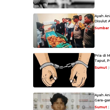
Ayah Ani
Disulut 
Sumbar
Pria di
Taput, 
Sumut
|
Ayah Ani
Gara-ga
Sumut
|