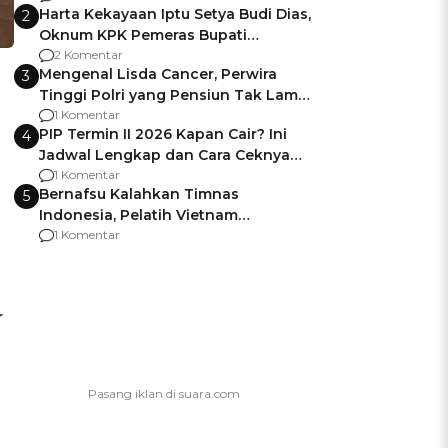
Harta Kekayaan Iptu Setya Budi Dias,
2
Oknum KPK Pemeras Bupati
Pemalang
2 Komentar
Mengenal Lisda Cancer, Perwira
3
Tinggi Polri yang Pensiun Tak Lama
Usai Jadi Brigjen
1 Komentar
PIP Termin II 2026 Kapan Cair? Ini
4
Jadwal Lengkap dan Cara Ceknya
agar Dana Tidak Hangus!
1 Komentar
Bernafsu Kalahkan Timnas
5
Indonesia, Pelatih Vietnam
Berencana Pakai Jimat di Pakansari
1 Komentar
r