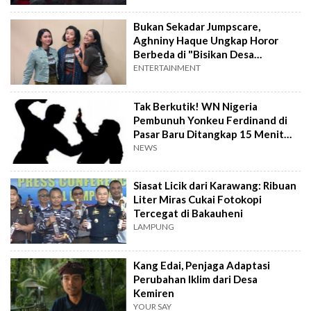
Bukan Sekadar Jumpscare,
Aghniny Haque Ungkap Horor
Berbeda di "Bisikan Desa
Gringsing"
ENTERTAINMENT
Tak Berkutik! WN Nigeria
Pembunuh Yonkeu Ferdinand di
Pasar Baru Ditangkap 15 Menit
Setelah Kejadian
NEWS
Siasat Licik dari Karawang: Ribuan
Liter Miras Cukai Fotokopi
Tercegat di Bakauheni
LAMPUNG
Kang Edai, Penjaga Adaptasi
Perubahan Iklim dari Desa
Kemiren
YOUR SAY