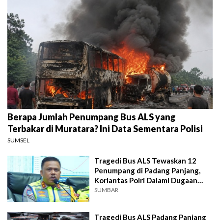
Berapa Jumlah Penumpang Bus ALS yang
Terbakar di Muratara? Ini Data Sementara Polisi
SUMSEL
Tragedi Bus ALS Tewaskan 12
Penumpang di Padang Panjang,
Korlantas Polri Dalami Dugaan
Rem Blong!
SUMBAR
Tragedi Bus ALS Padang Panjang