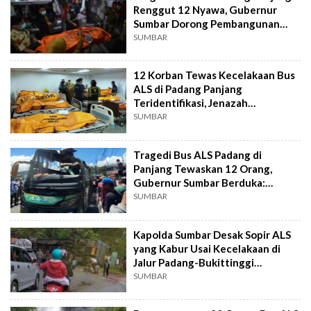
Renggut 12 Nyawa, Gubernur
Sumbar Dorong Pembangunan
Lajur Penyelamat
SUMBAR
12 Korban Tewas Kecelakaan Bus
ALS di Padang Panjang
Teridentifikasi, Jenazah
Dipulangkan ke Medan!
SUMBAR
Tragedi Bus ALS Padang di
Panjang Tewaskan 12 Orang,
Gubernur Sumbar Berduka:
Perketat Pengawasan!
SUMBAR
Kapolda Sumbar Desak Sopir ALS
yang Kabur Usai Kecelakaan di
Jalur Padang-Bukittinggi
Serahkan Diri
SUMBAR