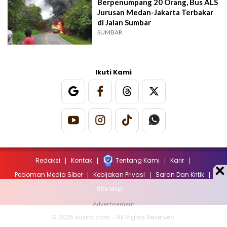
Berpenumpang 20 Orang, Bus ALS
Jurusan Medan-Jakarta Terbakar
di Jalan Sumbar
SUMBAR
Ikuti Kami
Redaksi
Kontak
Tentang Kami
Karir
Pedoman Media Siber
Kebijakan Privasi
Saran Dan Kritik
Site Map
© 2026 suara.com - All Rights Reserved.