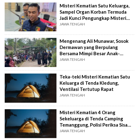
Misteri Kematian Satu Keluarga,
Sampel Organ Korban Termuda
Jadi Kunci Pengungkap Misteri
Kledung
JAWA TENGAH
Mengenang Ali Munawar, Sosok
Dermawan yang Berpulang
Bersama Mimpi Besar Anak-
Anaknya
JAWA TENGAH
Teka-teki Misteri Kematian Satu
Keluarga di Tenda Kledung,
Ventilasi Tertutup Rapat
JAWA TENGAH
Misteri Kematian 4 Orang
Sekeluarga di Tenda Camping
Temanggung, Polisi Periksa Sisa
Makanan
JAWA TENGAH