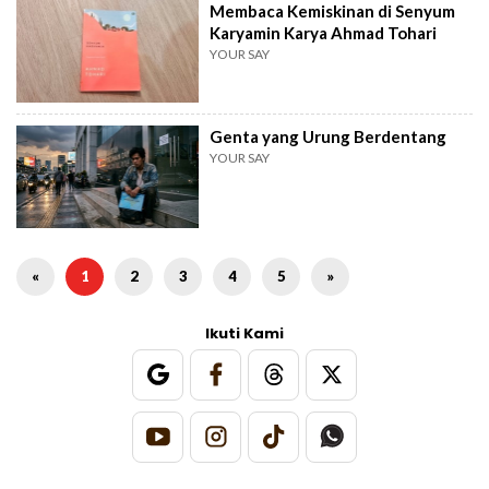
Membaca Kemiskinan di Senyum
Karyamin Karya Ahmad Tohari
YOUR SAY
Genta yang Urung Berdentang
YOUR SAY
«
1
2
3
4
5
»
Ikuti Kami