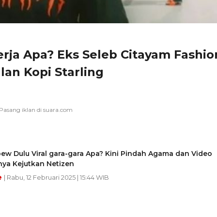
rja Apa? Eks Seleb Citayam Fashio
an Kopi Starling
bew Dulu Viral gara-gara Apa? Kini Pindah Agama dan Video
nya Kejutkan Netizen
e
| Rabu, 12 Februari 2025 | 15:44 WIB