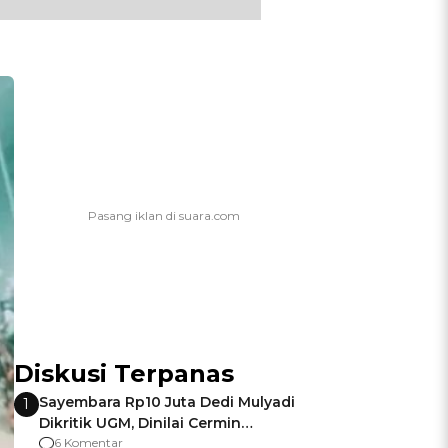
Diskusi Terpanas
Sayembara Rp10 Juta Dedi Mulyadi
1
Dikritik UGM, Dinilai Cermin
Gagalnya Negara Jamin Keamanan
6 Komentar