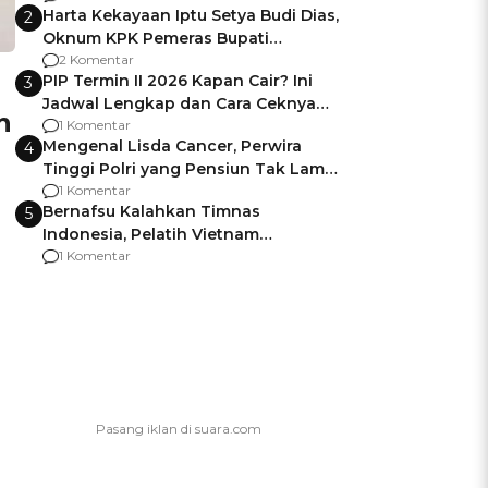
Harta Kekayaan Iptu Setya Budi Dias,
2
Oknum KPK Pemeras Bupati
Pemalang
2 Komentar
PIP Termin II 2026 Kapan Cair? Ini
3
Jadwal Lengkap dan Cara Ceknya
n
agar Dana Tidak Hangus!
1 Komentar
Mengenal Lisda Cancer, Perwira
4
Tinggi Polri yang Pensiun Tak Lama
Usai Jadi Brigjen
1 Komentar
Bernafsu Kalahkan Timnas
5
Indonesia, Pelatih Vietnam
Berencana Pakai Jimat di Pakansari
1 Komentar