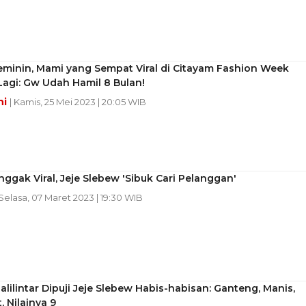
eminin, Mami yang Sempat Viral di Citayam Fashion Week
agi: Gw Udah Hamil 8 Bulan!
ni
| Kamis, 25 Mei 2023 | 20:05 WIB
ggak Viral, Jeje Slebew 'Sibuk Cari Pelanggan'
 Selasa, 07 Maret 2023 | 19:30 WIB
alilintar Dipuji Jeje Slebew Habis-habisan: Ganteng, Manis,
, Nilainya 9