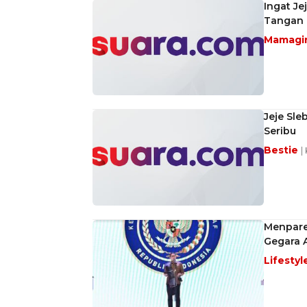
Ingat Je
Tangan
Mamagi
Jeje Sle
Seribu
Bestie
|
Menpare
Gegara 
Lifestyl