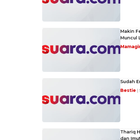
Makin F
Muncul L
Mamagi
Sudah En
Bestie
|
Thariq H
dan Imut