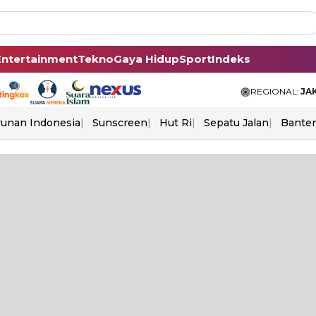
Entertainment
Tekno
Gaya Hidup
Sport
Indeks
REGIONAL:
JA
unan Indonesia
Sunscreen
Hut Ri
Sepatu Jalan
Bante