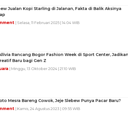
bew Jualan Kopi Starling di Jalanan, Fakta di Balik Aksinya
ap
inment
| Selasa, 11 Februari 2025 | 14:04 WIB
llivia Rancang Bogor Fashion Week di Sport Center, Jadika
eatif Baru bagi Gen Z
uara
| Minggu, 13 Oktober 2024 | 21:10 WIB
oto Mesra Bareng Cowok, Jeje Slebew Punya Pacar Baru?
inment
| Kamis, 24 Agustus 2023 | 09:55 WIB