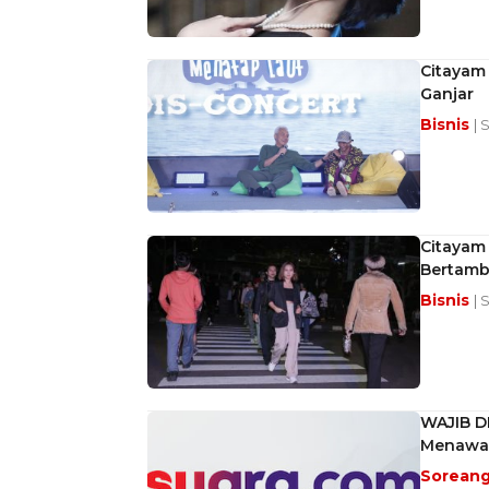
Citayam
Ganjar
Bisnis
| 
Citayam
Bertam
Bisnis
| 
WAJIB DI
Menawa
Sorean