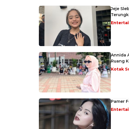
Jeje Sle
Terungk
Enterta
Annida A
Ruang Kr
Kotak S
Pamer F
Enterta