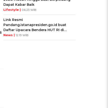
Dapat Kabar Baik
Lifestyle |
06:23 WIB
Link Resmi
Pandang.istanapresiden.go.id buat
Daftar Upacara Bendera HUT RI di
i
Istana Negara
News |
12:13 WIB