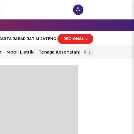
KARTA
JABAR
JATIM
JATENG
REGIONAL
›
n
Mobil Listrik
Tenaga Kesehatan
Perang As-Iran
Ekon