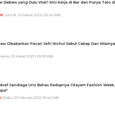
je Slebew yang Dulu Viral? Kini Kerja di Bar dan Punya Tato d
ni
| Jum'at, 03 Maret 2023 | 20:04 WIB
bew Dikabarkan Pacari Jefri Nichol Sebut Cakep Dan Nilainya
 Kamis, 02 Maret 2023 | 09:55 WIB
kraf Sandiaga Uno Bahas Redupnya Citayam Fashion Week,
Apa?
e
| Rabu, 22 Februari 2023 | 19:44 WIB