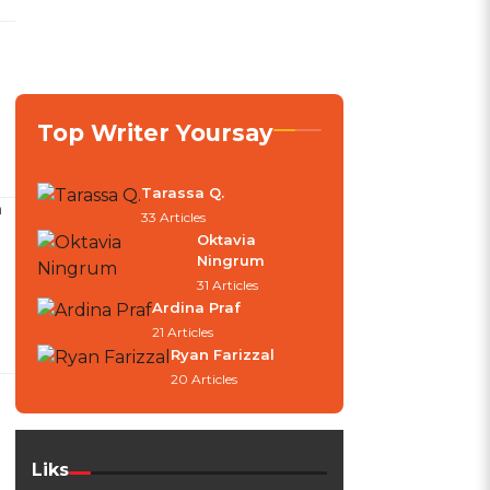
Top Writer Yoursay
Tarassa Q.
n
33 Articles
Oktavia
Ningrum
31 Articles
Ardina Praf
21 Articles
Ryan Farizzal
20 Articles
Liks