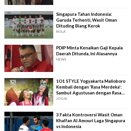
Singapura Tahan Indonesia:
Garuda Terhenti, Wasit Oman
Dituding Biang Kerok
BOLA
PDIP Minta Kenaikan Gaji Kepala
Daerah Ditunda, Ini Alasannya
NEWS
1O1 STYLE Yogyakarta Malioboro
Kembali dengan 'Rasa Merdeka':
Sambut Agustusan dengan Rasa
dan Tawa
JOGJA
3 Fakta Kontroversi Wasit Oman
Khalfan Al Amouri Laga Singapura
vs Indonesia