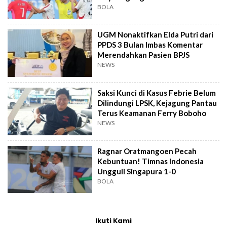
Singapura
BOLA
UGM Nonaktifkan Elda Putri dari
PPDS 3 Bulan Imbas Komentar
Merendahkan Pasien BPJS
NEWS
Saksi Kunci di Kasus Febrie Belum
Dilindungi LPSK, Kejagung Pantau
Terus Keamanan Ferry Boboho
NEWS
Ragnar Oratmangoen Pecah
Kebuntuan! Timnas Indonesia
Ungguli Singapura 1-0
BOLA
Ikuti Kami