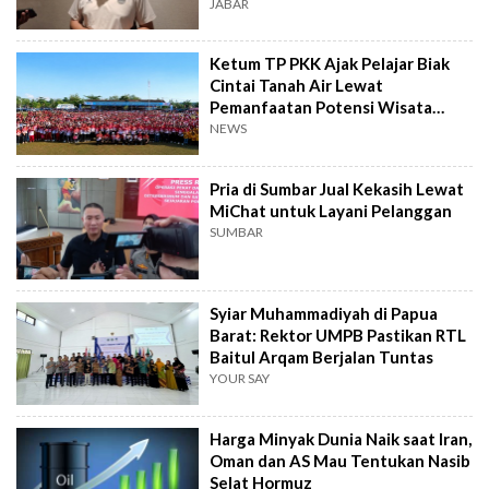
JABAR
Ketum TP PKK Ajak Pelajar Biak
Cintai Tanah Air Lewat
Pemanfaatan Potensi Wisata
Bahari
NEWS
Pria di Sumbar Jual Kekasih Lewat
MiChat untuk Layani Pelanggan
SUMBAR
Syiar Muhammadiyah di Papua
Barat: Rektor UMPB Pastikan RTL
Baitul Arqam Berjalan Tuntas
YOUR SAY
Harga Minyak Dunia Naik saat Iran,
Oman dan AS Mau Tentukan Nasib
Selat Hormuz