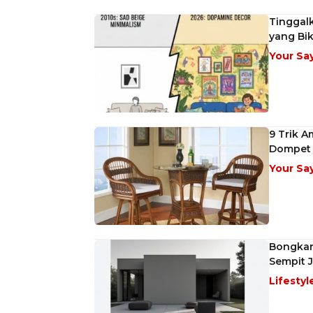
Tinggalk
yang Bi
Your Sa
9 Trik A
Dompet 
Your Sa
Bongkar 
Sempit J
Lifestyl