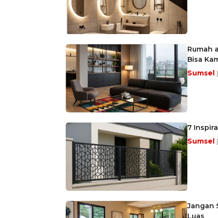
Rumah al
Bisa Ka
Sumsel
7 Inspir
Sumsel
Jangan S
Luas