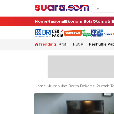
Home
Nasional
Ekonomi
Bola
Otomotif
Trending
Profil
Hut Ri
Reshuffle Ka
Home
Kumpulan Berita Dekorasi Rumah Ter