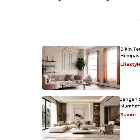
Bikin Te
Hempas 
Lifestyl
Jangan S
Muraha
Sumut
|