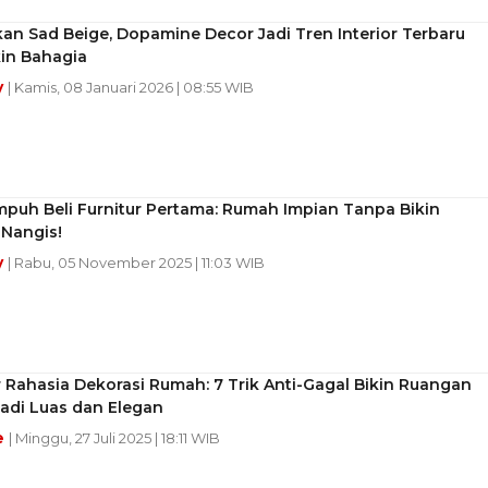
an Sad Beige, Dopamine Decor Jadi Tren Interior Terbaru
kin Bahagia
y
| Kamis, 08 Januari 2026 | 08:55 WIB
mpuh Beli Furnitur Pertama: Rumah Impian Tanpa Bikin
Nangis!
y
| Rabu, 05 November 2025 | 11:03 WIB
Rahasia Dekorasi Rumah: 7 Trik Anti-Gagal Bikin Ruangan
adi Luas dan Elegan
e
| Minggu, 27 Juli 2025 | 18:11 WIB