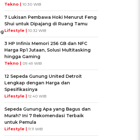
Tekno |
10:30 WIB
7 Lukisan Pembawa Hoki Menurut Feng
Shui untuk Dipajang di Ruang Tamu
Lifestyle |
10:32 WIB
ng
3 HP Infinix Memori 256 GB dan NFC
Harga Rp1 Jutaan, Solusi Multitasking
hingga Gaming
Tekno |
09:49 WIB
12 Sepeda Gunung United Detroit
Lengkap dengan Harga dan
Spesifikasinya
Lifestyle |
12:40 WIB
Sepeda Gunung Apa yang Bagus dan
Murah? Ini 7 Rekomendasi Terbaik
untuk Pemula
Lifestyle |
11:11 WIB