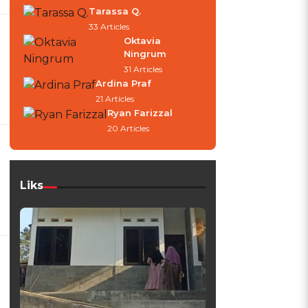
Tarassa Q.
33 Articles
Oktavia
Ningrum
31 Articles
Ardina Praf
21 Articles
Ryan Farizzal
20 Articles
Liks