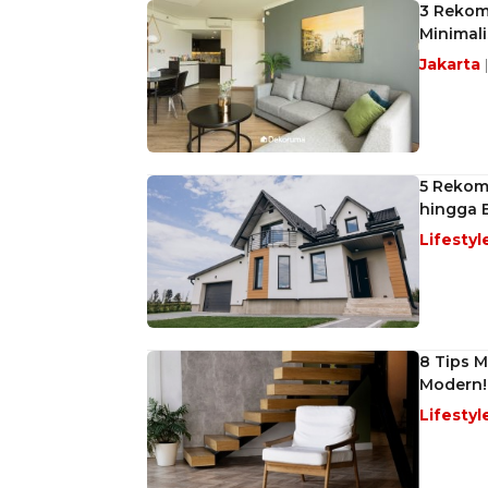
3 Rekom
Minimali
Jakarta
5 Rekom
hingga 
Lifestyl
8 Tips M
Modern!
Lifestyl