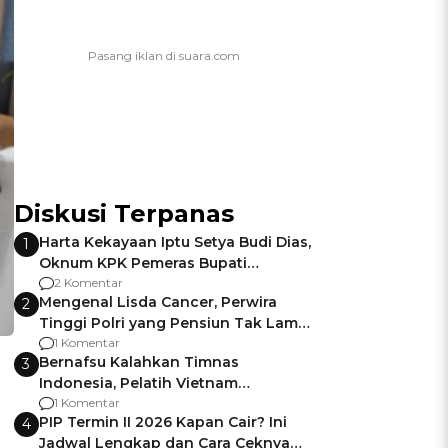
Diskusi Terpanas
Harta Kekayaan Iptu Setya Budi Dias,
1
Oknum KPK Pemeras Bupati
Pemalang
2 Komentar
Mengenal Lisda Cancer, Perwira
2
Tinggi Polri yang Pensiun Tak Lama
Usai Jadi Brigjen
1 Komentar
Bernafsu Kalahkan Timnas
3
Indonesia, Pelatih Vietnam
Berencana Pakai Jimat di Pakansari
1 Komentar
PIP Termin II 2026 Kapan Cair? Ini
4
Jadwal Lengkap dan Cara Ceknya