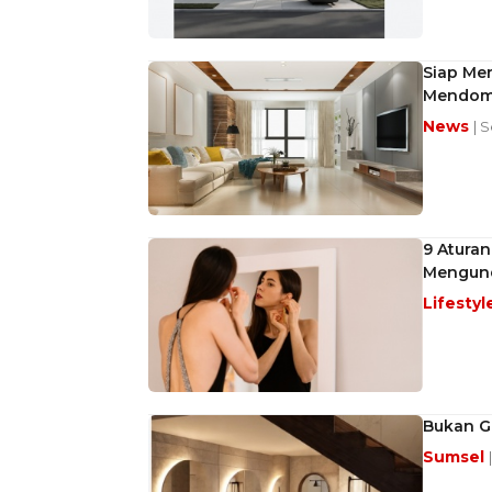
Siap Me
Mendom
News
| S
9 Aturan
Mengun
Lifestyl
Bukan G
Sumsel