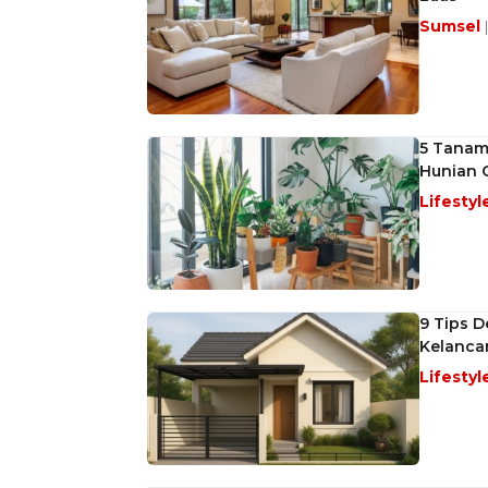
Sumsel
5 Tanama
Hunian 
Lifestyl
9 Tips 
Kelancar
Lifestyl