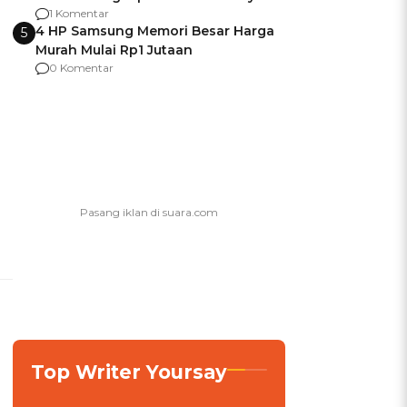
agar Dana Tidak Hangus!
1 Komentar
4 HP Samsung Memori Besar Harga
5
Murah Mulai Rp1 Jutaan
0 Komentar
Top Writer Yoursay