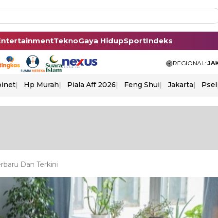
Entertainment
Tekno
Gaya Hidup
Sport
Indeks
REGIONAL:
JA
binet
Hp Murah
Piala Aff 2026
Feng Shui
Jakarta
Psel
baru Dan Terkini