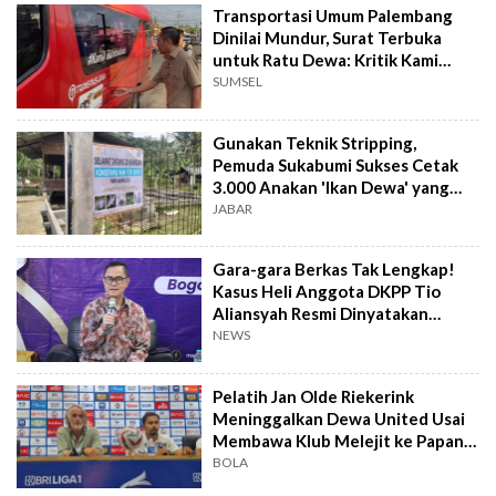
Transportasi Umum Palembang
Dinilai Mundur, Surat Terbuka
untuk Ratu Dewa: Kritik Kami
Dibungkam
SUMSEL
Gunakan Teknik Stripping,
Pemuda Sukabumi Sukses Cetak
3.000 Anakan 'Ikan Dewa' yang
Langka
JABAR
Gara-gara Berkas Tak Lengkap!
Kasus Heli Anggota DKPP Tio
Aliansyah Resmi Dinyatakan
Gugur
NEWS
Pelatih Jan Olde Riekerink
Meninggalkan Dewa United Usai
Membawa Klub Melejit ke Papan
Atas
BOLA