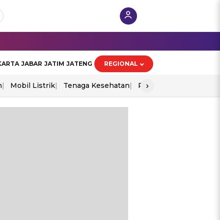
KARTA
JABAR
JATIM
JATENG
REGIONAL
›
n
Mobil Listrik
Tenaga Kesehatan
Perang As-Iran
Ekon