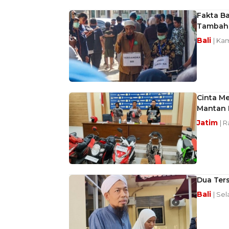
Fakta Ba
Tambah 
Bali
| Kam
Cinta Me
Mantan I
Jatim
| R
Dua Ters
Bali
| Sel