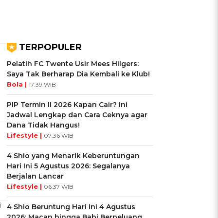
TERPOPULER
Pelatih FC Twente Usir Mees Hilgers:
Saya Tak Berharap Dia Kembali ke Klub!
Bola |
17:39 WIB
PIP Termin II 2026 Kapan Cair? Ini
Jadwal Lengkap dan Cara Ceknya agar
Dana Tidak Hangus!
Lifestyle |
07:36 WIB
4 Shio yang Menarik Keberuntungan
Hari Ini 5 Agustus 2026: Segalanya
Berjalan Lancar
Lifestyle |
06:37 WIB
i
4 Shio Beruntung Hari Ini 4 Agustus
2026: Macan hingga Babi Berpeluang