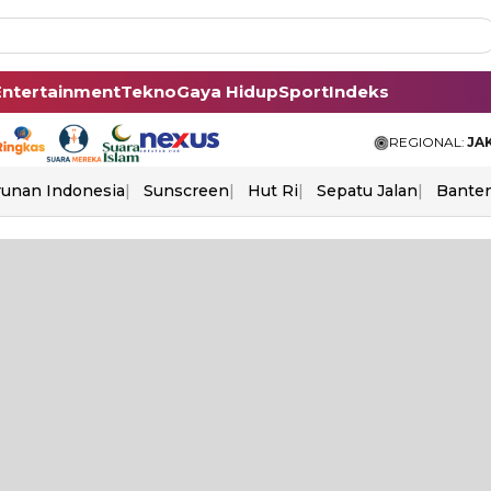
Entertainment
Tekno
Gaya Hidup
Sport
Indeks
REGIONAL:
JA
unan Indonesia
Sunscreen
Hut Ri
Sepatu Jalan
Bante