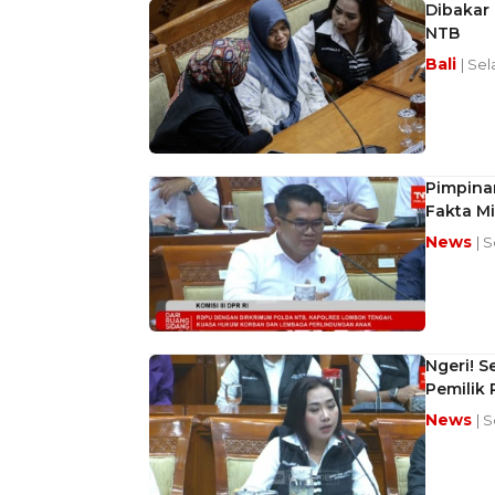
Dibakar 
NTB
Bali
| Sel
Pimpina
Fakta Mi
News
| S
Ngeri! S
Pemilik
News
| S