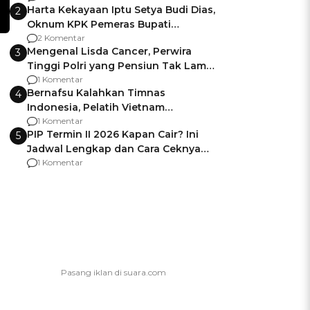
Harta Kekayaan Iptu Setya Budi Dias,
2
Oknum KPK Pemeras Bupati
Pemalang
2 Komentar
Mengenal Lisda Cancer, Perwira
3
Tinggi Polri yang Pensiun Tak Lama
Usai Jadi Brigjen
1 Komentar
Bernafsu Kalahkan Timnas
4
Indonesia, Pelatih Vietnam
Berencana Pakai Jimat di Pakansari
1 Komentar
PIP Termin II 2026 Kapan Cair? Ini
5
Jadwal Lengkap dan Cara Ceknya
agar Dana Tidak Hangus!
1 Komentar