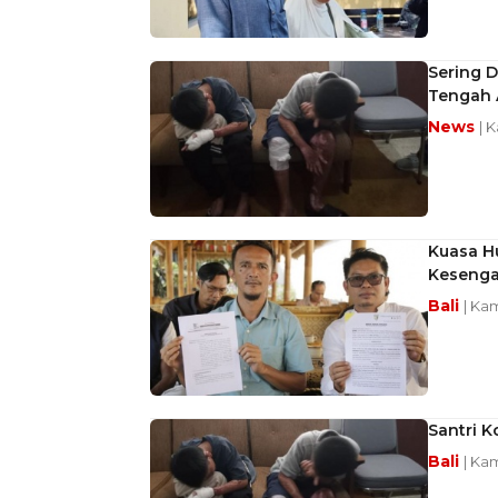
Sering 
Tengah 
News
| K
Kuasa H
Kesenga
Bali
| Kam
Santri K
Bali
| Kam