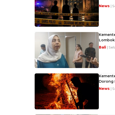
News
| S
Kemente
Lombok
Bali
| Sel
Kemente
Dorong 
News
| S