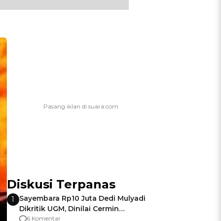
Diskusi Terpanas
Sayembara Rp10 Juta Dedi Mulyadi
1
Dikritik UGM, Dinilai Cermin
Gagalnya Negara Jamin Keamanan
6 Komentar