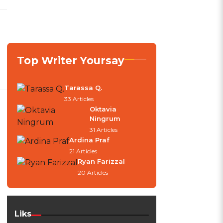
Top Writer Yoursay
Tarassa Q.
33 Articles
Oktavia
Ningrum
31 Articles
Ardina Praf
21 Articles
Ryan Farizzal
20 Articles
Liks