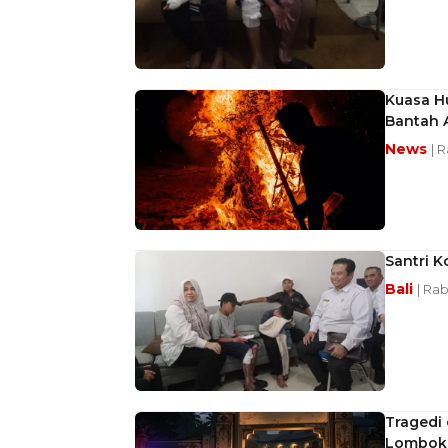
Kuasa H
Bantah 
News
| R
Santri 
Bali
| Rab
Tragedi 
Lombok