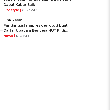
Dapat Kabar Baik
Lifestyle |
06:23 WIB
Link Resmi
Pandang.istanapresiden.go.id buat
Daftar Upacara Bendera HUT RI di
Istana Negara
News |
12:13 WIB