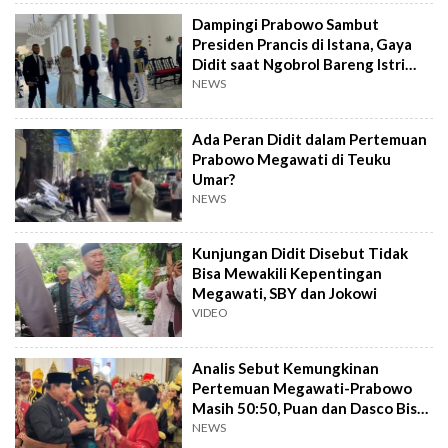
Dampingi Prabowo Sambut
Presiden Prancis di Istana, Gaya
Didit saat Ngobrol Bareng Istri
Macron
NEWS
Ada Peran Didit dalam Pertemuan
Prabowo Megawati di Teuku
Umar?
NEWS
Kunjungan Didit Disebut Tidak
Bisa Mewakili Kepentingan
Megawati, SBY dan Jokowi
VIDEO
Analis Sebut Kemungkinan
Pertemuan Megawati-Prabowo
Masih 50:50, Puan dan Dasco Bisa
Bawa Harapan
NEWS