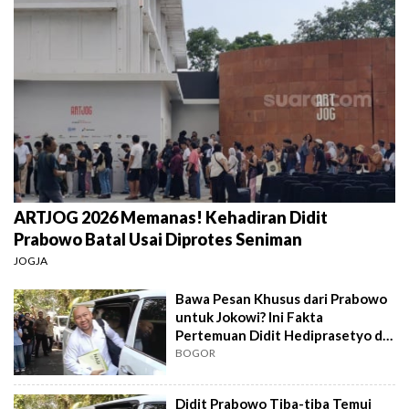
ARTJOG 2026 Memanas! Kehadiran Didit
Prabowo Batal Usai Diprotes Seniman
JOGJA
Bawa Pesan Khusus dari Prabowo
untuk Jokowi? Ini Fakta
Pertemuan Didit Hediprasetyo di
Solo
BOGOR
Didit Prabowo Tiba-tiba Temui