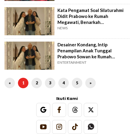
Kata Pengamat Soal Silaturahmi
Didit Prabowo ke Rumah
Megawati, Benarkah
Kekeluargaan?
NEWS
Desainer Kondang, Intip
Penampilan Anak Tunggal
Prabowo Sowan ke Rumah
Megawati
ENTERTAINMENT
«
1
2
3
4
5
»
Ikuti Kami